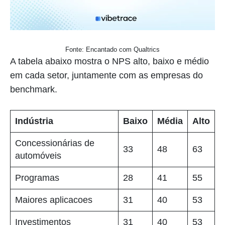
Fonte: Encantado com Qualtrics
A tabela abaixo mostra o NPS alto, baixo e médio
em cada setor, juntamente com as empresas do
benchmark.
Indústria
Baixo
Média
Alto
Concessionárias de
33
48
63
automóveis
Programas
28
41
55
Maiores aplicacoes
31
40
53
Investimentos
31
40
53