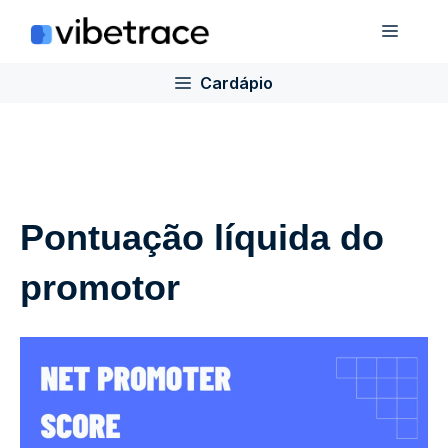
Ir
Cardá
para
o
Cardápio
conteúdo
Pontuação líquida do
promotor