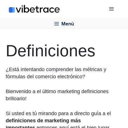
Saltar
Menú
al
contenido
Menú
Definiciones
¿Está intentando comprender las métricas y
fórmulas del comercio electrónico?
Bienvenido
a
el
último
marketing
definiciones
brillo
ario
!
Si usted es
tú
mirando
para
a
directo
guía
a
el
definiciones de marketing más
importantes
entonces aquí está
el
bien
lugar
.