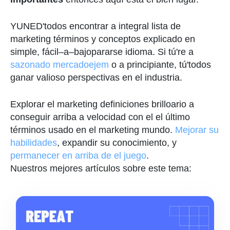
Y
UNED
'
todos
encontrar
a
integral
lista
de
marketing
términos
y
conceptos
explicado
en
simple
,
fácil
–
a
–
bajo
pararse
idioma
.
Si
tú
'
re
a
sazonado
mercado
ejem
o
a
principiante
,
tú
'
todos
ganar
valioso
perspectivas
en
el
industria
.
Explorar
el
marketing
definiciones
brillo
ario
a
conseguir
arriba
a
velocidad
con
el
el último
términos
usado
en
el
marketing
mundo
.
Mejorar
su
habilidades
,
expandir
su
conocimiento
,
y
permanecer
en
arriba
de
el
juego
.
Nuestros mejores artículos sobre este tema: