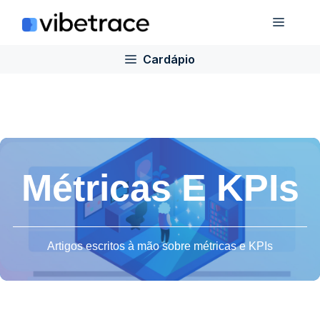
Ir
Cardá
para
o
Cardápio
conteúdo
Métricas E KPIs
Artigos escritos à mão sobre métricas e KPIs