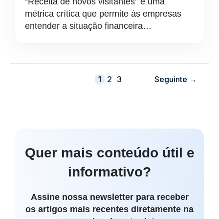
“Receita de novos visitantes” é uma
métrica crítica que permite às empresas
entender a situação financeira…
Página
Página
Página
1
2
3
Seguinte
→
Quer mais conteúdo útil e
informativo?
Assine nossa newsletter para receber
os artigos mais recentes diretamente na