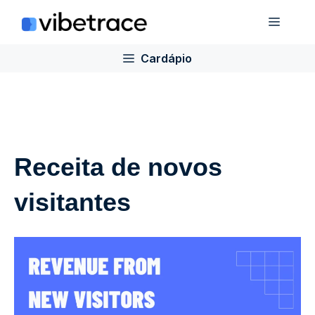
Ir
Cardá
para
o
Cardápio
conteúdo
Receita de novos
visitantes