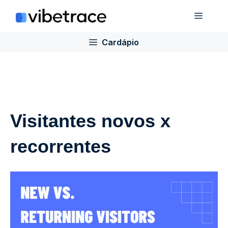
Ir
Cardá
para
o
Cardápio
conteúdo
Visitantes novos x
recorrentes