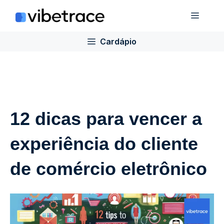
Ir
Cardá
para
o
Cardápio
conteúdo
12 dicas para vencer a
experiência do cliente
de comércio eletrônico