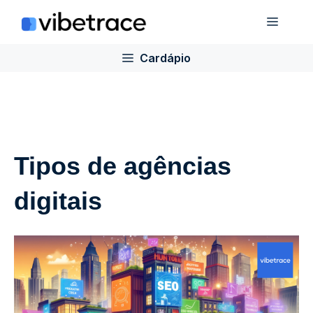
Ir
Cardá
para
o
Cardápio
conteúdo
Tipos de agências
digitais