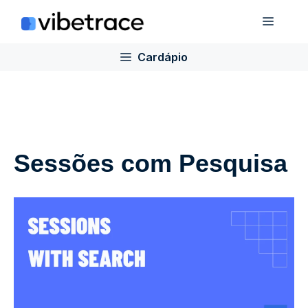
Ir
Cardá
para
o
Cardápio
conteúdo
Sessões com Pesquisa