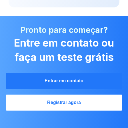
Pronto para começar?
Entre em contato ou
faça um teste grátis
Entrar em contato
Registrar agora