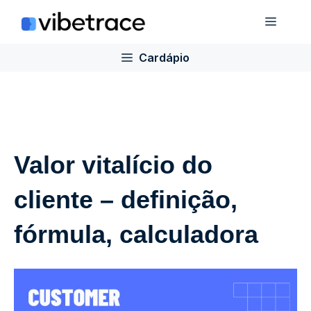
Ir
Cardá
para
o
Cardápio
conteúdo
Valor vitalício do
cliente – definição,
fórmula, calculadora