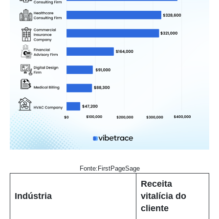
Fonte:FirstPageSage
Receita
Indústria
vitalícia do
cliente