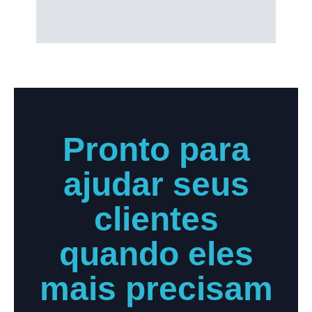
Pronto para
ajudar seus
clientes
quando eles
mais precisam