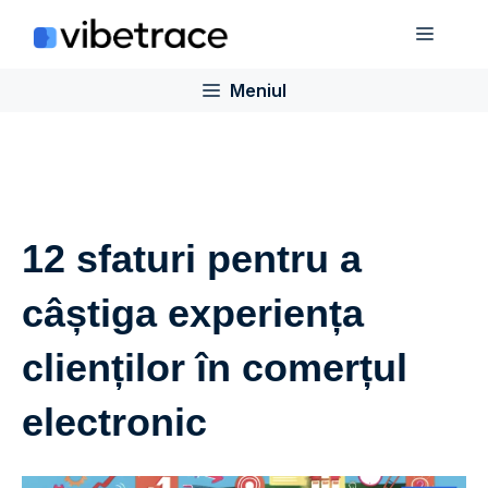
Sari
Meniu
la
conținut
Meniul
12 sfaturi pentru a
câștiga experiența
clienților în comerțul
electronic