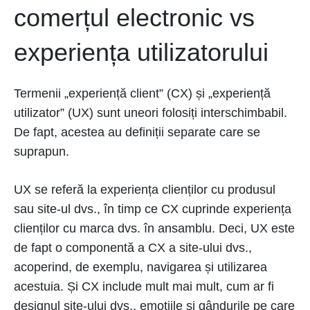
comerțul electronic vs
experiența utilizatorului
Termenii „experiență client” (CX) și „experiență
utilizator” (UX) sunt uneori folosiți interschimbabil.
De fapt, acestea au definiții separate care se
suprapun.
UX se referă la experiența clienților cu produsul
sau site-ul dvs., în timp ce CX cuprinde experiența
clienților cu marca dvs. în ansamblu. Deci, UX este
de fapt o componentă a CX a site-ului dvs.,
acoperind, de exemplu, navigarea și utilizarea
acestuia. Și CX include mult mai mult, cum ar fi
designul site-ului dvs., emoțiile și gândurile pe care