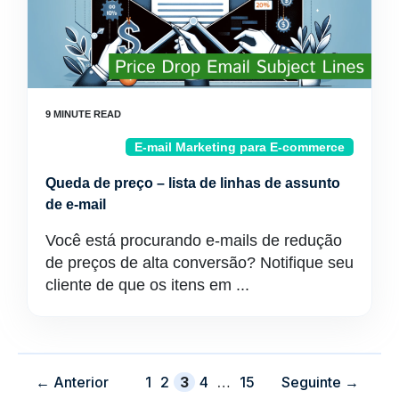
E-mail Marketing para E-commerce
Queda de preço – lista de linhas de assunto
de e-mail
Você está procurando e-mails de redução
de preços de alta conversão? Notifique seu
cliente de que os itens em ...
Página
Página
Página
Página
Página
←
Anterior
1
2
3
4
…
15
Seguinte
→