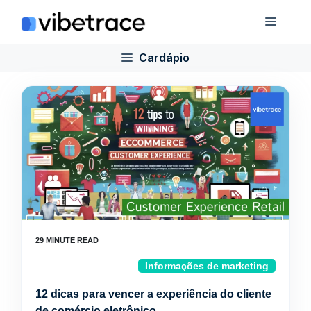
Ir
Cardá
para
o
Cardápio
conteúdo
Informações de marketing
12 dicas para vencer a experiência do cliente
de comércio eletrônico