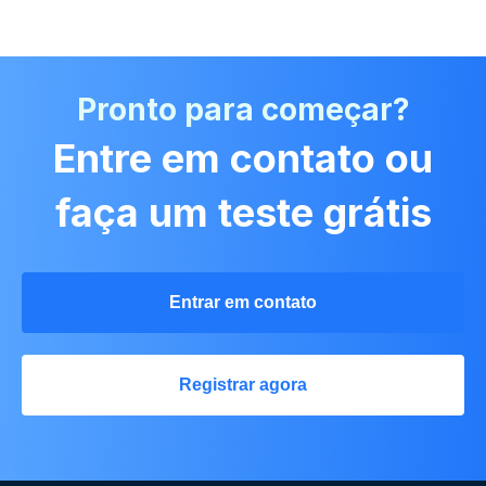
Pronto para começar?
Entre em contato ou
faça um teste grátis
Entrar em contato
Registrar agora