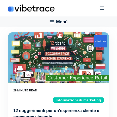
Salta
Menù
al
contenuto
Menù
Informazioni di marketing
12 suggerimenti per un'esperienza cliente e-
commerce vincente