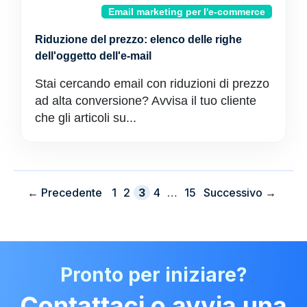
Email marketing per l'e-commerce
Riduzione del prezzo: elenco delle righe
dell'oggetto dell'e-mail
Stai cercando email con riduzioni di prezzo
ad alta conversione? Avvisa il tuo cliente
che gli articoli su...
Pagina
Pagina
Pagina
Pagina
Pagina
←
Precedente
1
2
3
4
…
15
Successivo
→
Pronto per iniziare?
Contattaci o avvia una