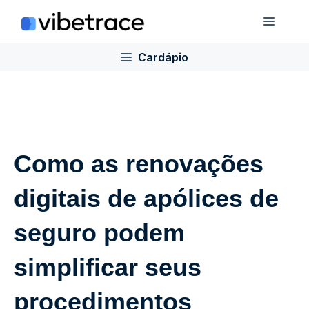
Ir
Cardá
para
o
Cardápio
conteúdo
Como as renovações
digitais de apólices de
seguro podem
simplificar seus
procedimentos