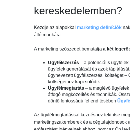
kereskedelemben?
Kezdje az alapokkal
marketing definíciók
nak
álló munkára.
A marketing szószedet bemutatja
a két leger
Ügyfélszerzés
– a potenciális ügyfele
ügyfelek generálását és azok táplálását
úgynevezett ügyfélszerzési költséget –
költségeihez kapcsolódik.
Ügyfélmegtartás
– a meglévő ügyfelek 
átfogó megközelítés és technikák. Össze
döntő fontosságú fellendítésében
Ügyfél
Az ügyfélmegtartással kezdéshez tekintse meg
marketingszakemberek és a cégtulajdonosok aláb
erőfeszítést igényelnek ahhoz, hogy az Ön jav