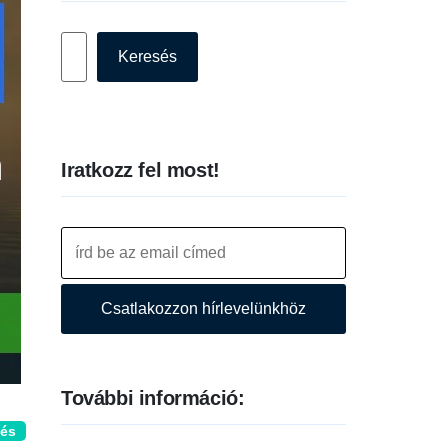
Keresés
Keresés
Iratkozz fel most!
Csatlakozzon hírlevelünkhöz
További információ:
zés