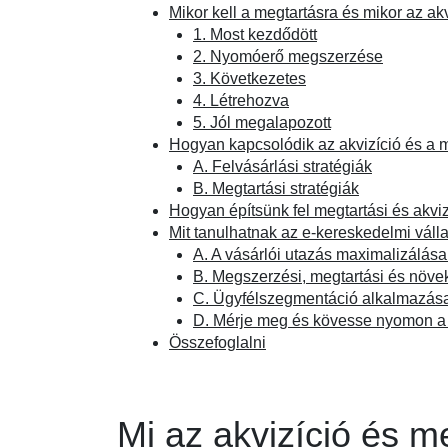
Mikor kell a megtartásra és mikor az ak
1. Most kezdődött
2. Nyomóerő megszerzése
3. Következetes
4. Létrehozva
5. Jól megalapozott
Hogyan kapcsolódik az akvizíció és a
A. Felvásárlási stratégiák
B. Megtartási stratégiák
Hogyan építsünk fel megtartási és akviz
Mit tanulhatnak az e-kereskedelmi válla
A. A vásárlói utazás maximalizálás
B. Megszerzési, megtartási és növe
C. Ügyfélszegmentáció alkalmazás
D. Mérje meg és kövesse nyomon a 
Összefoglalni
Mi az akvizíció és m