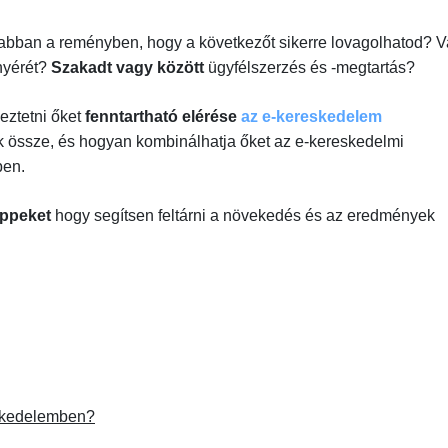
 abban a reményben, hogy a következőt sikerre lovagolhatod? 
nyérét?
Szakadt vagy között
ügyfélszerzés és -megtartás?
eztetni őket
fenntartható elérése
az e-kereskedelem
tók össze, és hogyan kombinálhatja őket az e-kereskedelmi
ben.
ippeket
hogy segítsen feltárni a növekedés és az eredmények
eskedelemben?