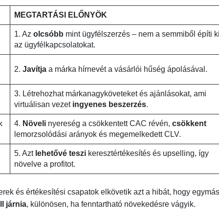
MEGTARTÁSI ELŐNYÖK
1. Az
olcsóbb
mint ügyfélszerzés – nem a semmiből építi k
az ügyfélkapcsolatokat.
2.
Javítja
a márka hírnevét a vásárlói hűség ápolásával.
3. Létrehozhat márkanagyköveteket és ajánlásokat, ami
virtuálisan vezet
ingyenes beszerzés
.
k
4.
Növeli
nyereség a csökkentett CAC révén,
csökkent
lemorzsolódási arányok és megemelkedett CLV.
5. Azt
lehetővé teszi
keresztértékesítés és upselling, így
növelve a profitot.
k és értékesítési csapatok elkövetik azt a hibát, hogy egymás
l járnia
, különösen, ha fenntartható növekedésre vágyik.