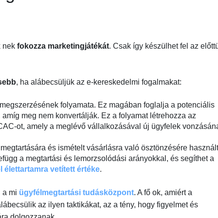
 nek
fokozza marketingjátékát
. Csak így készülhet fel az előtt
ősebb
, ha alábecsüljük az e-kereskedelmi fogalmakat:
k megszerzésének folyamata. Ez magában foglalja a potenciális
, amíg meg nem konvertálják. Ez a folyamat létrehozza az
 CAC-ot, amely a meglévő vállalkozásával új ügyfelek vonzásán
megtartására és ismételt vásárlásra való ösztönzésére használ
függ a megtartási és lemorzsolódási arányokkal, és segíthet a
 élettartamra vetített értéke
.
 a mi
ügyfélmegtartási tudásközpont
. A fő ok, amiért a
ecsülik az ilyen taktikákat, az a tény, hogy figyelmet és
ára dolgozzanak.