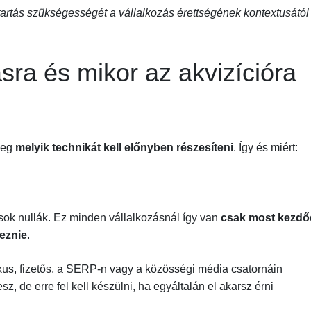
tartás szükségességét a vállalkozás érettségének kontextusától
ásra és mikor az akvizícióra
meg
melyik technikát kell előnyben részesíteni
. Így és miért:
ások nullák. Ez minden vállalkozásnál így van
csak most kezdő
veznie
.
us, fizetős, a SERP-n vagy a közösségi média csatornáin
, de erre fel kell készülni, ha egyáltalán el akarsz érni