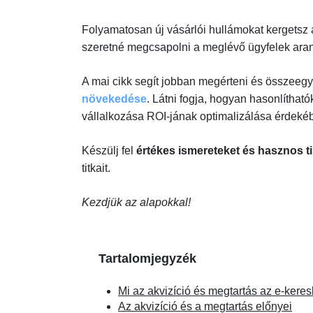
Folyamatosan új vásárlói hullámokat kergetsz
szeretné megcsapolni a meglévő ügyfelek ara
A mai cikk segít jobban megérteni és összeegy
növekedése
. Látni fogja, hogyan hasonlítha
vállalkozása ROI-jának optimalizálása érdeké
Készülj fel
értékes ismereteket és hasznos t
titkait.
Kezdjük az alapokkal!
Tartalomjegyzék
Mi az akvizíció és megtartás az e-ker
Az akvizíció és a megtartás előnyei