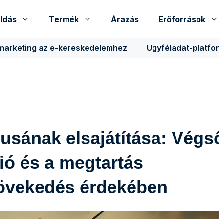
ldás
Termék
Árazás
Erőforrások
 marketing az e-kereskedelemhez
Ügyféladat-platfo
lusának elsajátítása: Végs
ió és a megtartás
övekedés érdekében