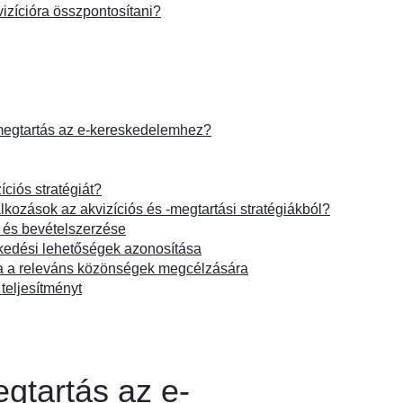
vizícióra összpontosítani?
 megtartás az e-kereskedelemhez?
íciós stratégiát?
lkozások az akvizíciós és -megtartási stratégiákból?
a és bevételszerzése
kedési lehetőségek azonosítása
a a releváns közönségek megcélzására
teljesítményt
egtartás az e-