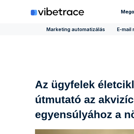
Ugrás
a
Mego
tartalomra
Marketing automatizálás
E-mail
Az ügyfelek életcik
útmutató az akvizíc
egyensúlyához a n