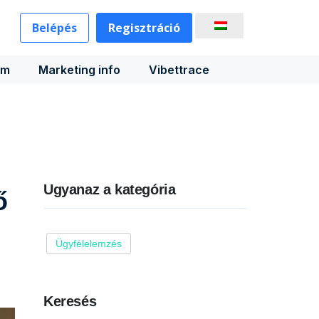
Belépés
Regisztráció
rm
Marketing info
Vibettrace
Ugyanaz a kategória
ő
Ügyfélelemzés
Keresés