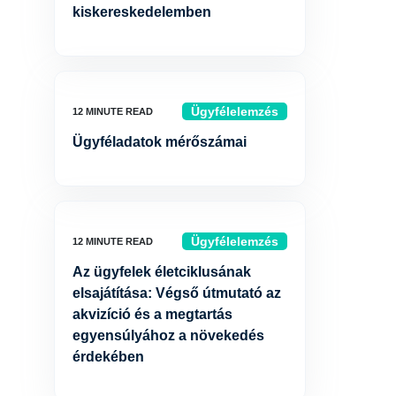
kiskereskedelemben
Ügyfélelemzés
Ügyféladatok mérőszámai
Ügyfélelemzés
Az ügyfelek életciklusának
elsajátítása: Végső útmutató az
akvizíció és a megtartás
egyensúlyához a növekedés
érdekében