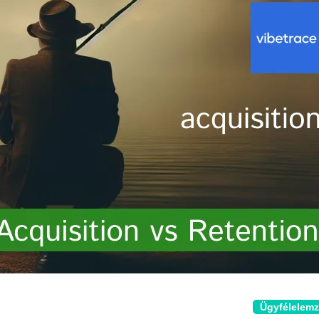
Ügyfélelem