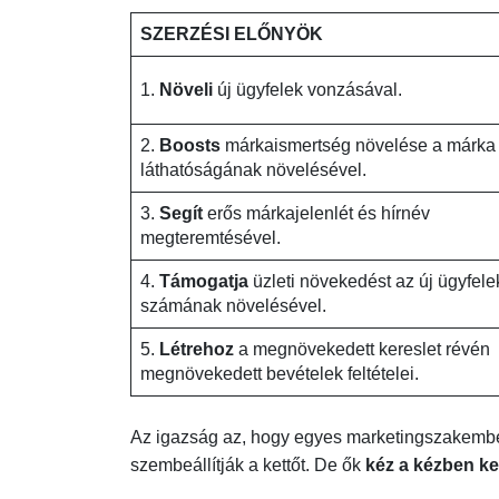
SZERZÉSI ELŐNYÖK
1.
Növeli
új ügyfelek vonzásával.
2.
Boosts
márkaismertség növelése a márka
láthatóságának növelésével.
3.
Segít
erős márkajelenlét és hírnév
megteremtésével.
4.
Támogatja
üzleti növekedést az új ügyfele
számának növelésével.
5.
Létrehoz
a megnövekedett kereslet révén
megnövekedett bevételek feltételei.
Az igazság az, hogy egyes marketingszakembere
szembeállítják a kettőt. De ők
kéz a kézben kel