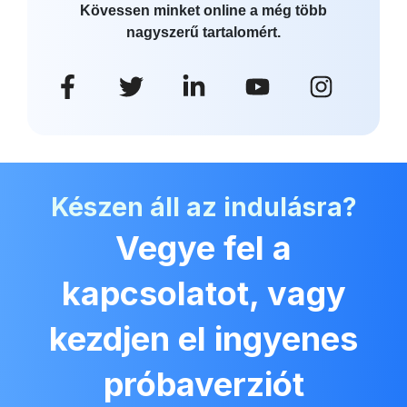
Kövessen minket online a még több
nagyszerű tartalomért.
Készen áll az indulásra?
Vegye fel a
kapcsolatot, vagy
kezdjen el ingyenes
próbaverziót