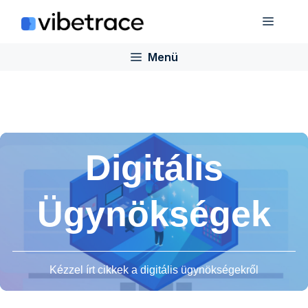
Ugrás
Menü
a
tartalomra
Menü
Digitális
Ügynökségek
Kézzel írt cikkek a digitális ügynökségekről