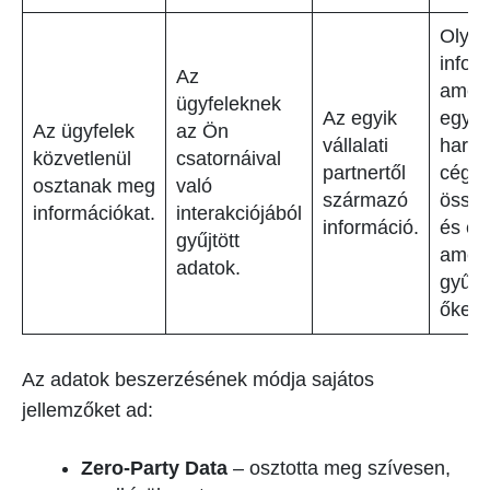
Olya
infor
Az
amely
ügyfeleknek
Az egyik
egy o
Az ügyfelek
az Ön
vállalati
harma
közvetlenül
csatornáival
partnertől
cég
osztanak meg
való
származó
össze
információkat.
interakciójából
információ.
és ért
gyűjtött
amel
adatok.
gyűjtö
őket.
Az adatok beszerzésének módja sajátos
jellemzőket ad:
Zero-Party Data
– osztotta meg szívesen,