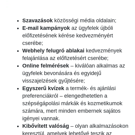
Szavazások
közösségi média oldalain;
E-mail kampányok
az ügyfelek újbóli
előfizetésének kérése kedvezményért
cserébe;
Webhely felugró ablakai
kedvezmények
felajánlása az előfizetésért cserébe;
Online felmérések
– kiválóan alkalmas az
ügyfelek bevonására és egyidejű
visszajelzések gyűjtésére;
Egyszerű kvízek
a termék- és ajánlási
preferenciákról – elengedhetetlen a
szépségápolási márkák és kozmetikumok
számára, mert minden embernek sajátos
igényei vannak.
Kibővített valóság
– olyan alkalmazásokon
keresztül, amelyek lehetővé teszik az