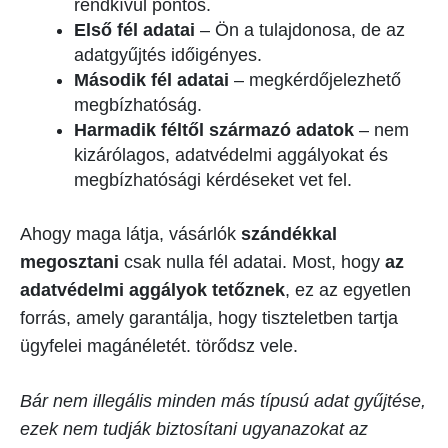
rendkívül pontos.
Első fél adatai
– Ön a tulajdonosa, de az
adatgyűjtés időigényes.
Második fél adatai
– megkérdőjelezhető
megbízhatóság.
Harmadik féltől származó adatok
– nem
kizárólagos, adatvédelmi aggályokat és
megbízhatósági kérdéseket vet fel.
Ahogy maga látja, vásárlók
szándékkal
megosztani
csak nulla fél adatai. Most, hogy
az
adatvédelmi aggályok tetőznek
, ez az egyetlen
forrás, amely garantálja, hogy tiszteletben tartja
ügyfelei magánéletét. törődsz vele.
Bár nem illegális minden más típusú adat gyűjtése,
ezek nem tudják biztosítani ugyanazokat az