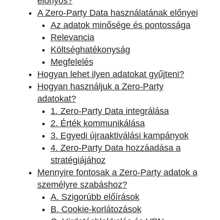
előnyös?
A Zero-Party Data használatának előnyei
Az adatok minősége és pontossága
Relevancia
Költséghatékonyság
Megfelelés
Hogyan lehet ilyen adatokat gyűjteni?
Hogyan használjuk a Zero-Party
adatokat?
1. Zero-Party Data integrálása
2. Érték kommunikálása
3. Egyedi újraaktiválási kampányok
4. Zero-Party Data hozzáadása a
stratégiájához
Mennyire fontosak a Zero-Party adatok a
személyre szabáshoz?
A. Szigorúbb előírások
B. Cookie-korlátozások