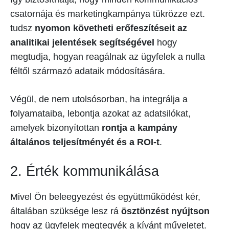
csatornája és marketingkampánya tükrözze ezt.
tudsz
nyomon követheti erőfeszítéseit az
analitikai jelentések segítségével
hogy
megtudja, hogyan reagálnak az ügyfelek a nulla
féltől származó adataik módosítására.
Végül, de nem utolsósorban, ha integrálja a
folyamataiba, lebontja azokat az adatsilókat,
amelyek bizonyítottan
rontja a kampány
általános teljesítményét és a ROI-t
.
2. Érték kommunikálása
Mivel Ön beleegyezést és együttműködést kér,
általában szüksége lesz rá
ösztönzést nyújtson
hogy az ügyfelek megtegyék a kívánt műveletet.