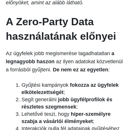
előnyöket, amint az alább látható.
A Zero-Party Data
használatának előnyei
Az ügyfelek jobb megismerése tagadhatatlan
a
legnagyobb haszon
az ilyen adatokat közvetlenül
a forrásból gyűjteni.
De nem ez az egyetlen
:
Gyűjtési kampányok
fokozza az ügyfelek
elkötelezettségét
;
Segít generálni
jobb ügyfélprofilok és
részletes szegmensek
;
Lehetővé teszi, hogy
hiper-személyre
szabja a vásárlói élményeket
;
Interakciók nulla fél adatainak gyűjtéséhez