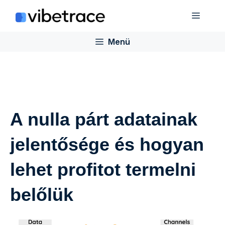
Ugrás
Menü
a
tartalomra
Menü
A nulla párt adatainak
jelentősége és hogyan
lehet profitot termelni
belőlük