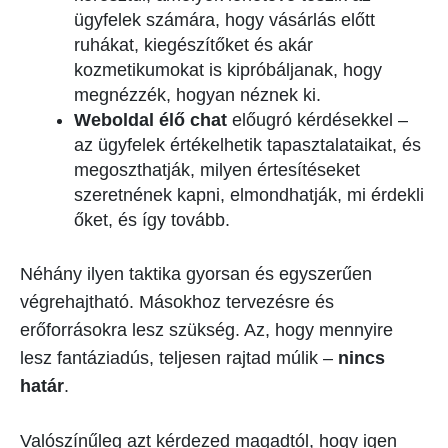
ügyfelek számára, hogy vásárlás előtt
ruhákat, kiegészítőket és akár
kozmetikumokat is kipróbáljanak, hogy
megnézzék, hogyan néznek ki.
Weboldal élő chat
előugró kérdésekkel –
az ügyfelek értékelhetik tapasztalataikat, és
megoszthatják, milyen értesítéseket
szeretnének kapni, elmondhatják, mi érdekli
őket, és így tovább.
Néhány ilyen taktika gyorsan és egyszerűen
végrehajtható. Másokhoz tervezésre és
erőforrásokra lesz szükség. Az, hogy mennyire
lesz fantáziadús, teljesen rajtad múlik –
nincs
határ
.
Valószínűleg azt kérdezed magadtól, hogy igen