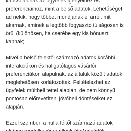
kapcsolódnak az ügyfelek igényeihez és
preferenciáihoz, mint a belső adatok. Lehetőséget
ad nekik, hogy többet mondjanak el arról, mit
akarnak, aminek a legtöbb fogyasztó túlságosan is
örül (különösen, ha cserébe egy kis bónuszt
kapnak).
Mivel a belső felektől származó adatok korábbi
interakciókon és hallgatólagos vásárlói
preferenciákon alapulnak, az általuk közölt adatok
meglehetősen korlátozottak. Feltételezhet az
ügyfelek múltbeli tettei alapján, de nem könnyű
pontosan előrevetíteni jövőbeli döntéseiket ez
alapján.
Ezzel szemben a nulla féltől származó adatok
aktívan rendelkezésre állnak
által
vásárlók.