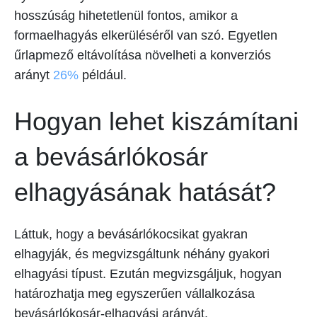
hosszúság hihetetlenül fontos, amikor a
formaelhagyás elkerüléséről van szó. Egyetlen
űrlapmező eltávolítása növelheti a konverziós
arányt
26%
például.
Hogyan lehet kiszámítani
a bevásárlókosár
elhagyásának hatását?
Láttuk, hogy a bevásárlókocsikat gyakran
elhagyják, és megvizsgáltunk néhány gyakori
elhagyási típust. Ezután megvizsgáljuk, hogyan
határozhatja meg egyszerűen vállalkozása
bevásárlókosár-elhagyási arányát.