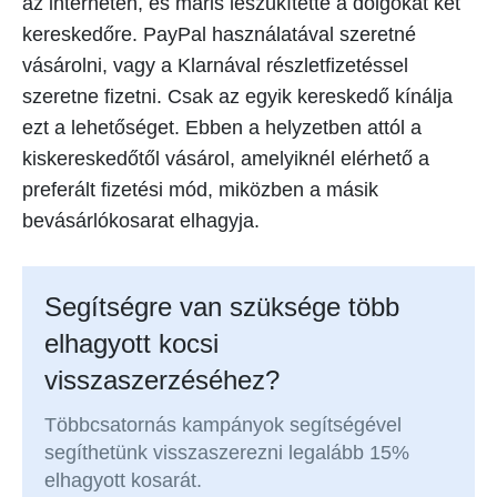
az interneten, és máris leszűkítette a dolgokat két
kereskedőre. PayPal használatával szeretné
vásárolni, vagy a Klarnával részletfizetéssel
szeretne fizetni. Csak az egyik kereskedő kínálja
ezt a lehetőséget. Ebben a helyzetben attól a
kiskereskedőtől vásárol, amelyiknél elérhető a
preferált fizetési mód, miközben a másik
bevásárlókosarat elhagyja.
Segítségre van szüksége több
elhagyott kocsi
visszaszerzéséhez?
Többcsatornás kampányok segítségével
segíthetünk visszaszerezni legalább 15%
elhagyott kosarát.