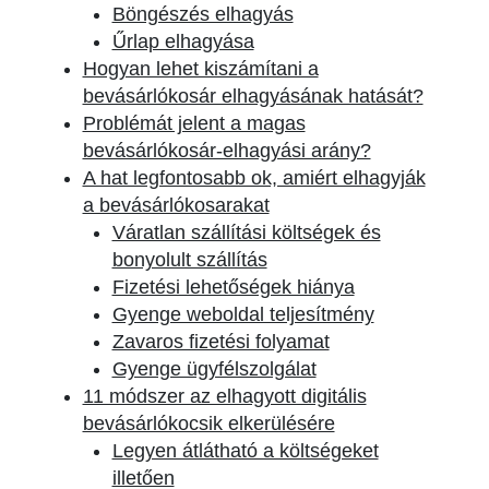
Böngészés elhagyás
Űrlap elhagyása
Hogyan lehet kiszámítani a
bevásárlókosár elhagyásának hatását?
Problémát jelent a magas
bevásárlókosár-elhagyási arány?
A hat legfontosabb ok, amiért elhagyják
a bevásárlókosarakat
Váratlan szállítási költségek és
bonyolult szállítás
Fizetési lehetőségek hiánya
Gyenge weboldal teljesítmény
Zavaros fizetési folyamat
Gyenge ügyfélszolgálat
11 módszer az elhagyott digitális
bevásárlókocsik elkerülésére
Legyen átlátható a költségeket
illetően