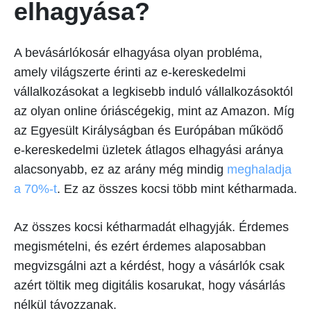
elhagyása?
A bevásárlókosár elhagyása olyan probléma,
amely világszerte érinti az e-kereskedelmi
vállalkozásokat a legkisebb induló vállalkozásoktól
az olyan online óriáscégekig, mint az Amazon. Míg
az Egyesült Királyságban és Európában működő
e-kereskedelmi üzletek átlagos elhagyási aránya
alacsonyabb, ez az arány még mindig
meghaladja
a 70%-t
. Ez az összes kocsi több mint kétharmada.
Az összes kocsi kétharmadát elhagyják. Érdemes
megismételni, és ezért érdemes alaposabban
megvizsgálni azt a kérdést, hogy a vásárlók csak
azért töltik meg digitális kosarukat, hogy vásárlás
nélkül távozzanak.