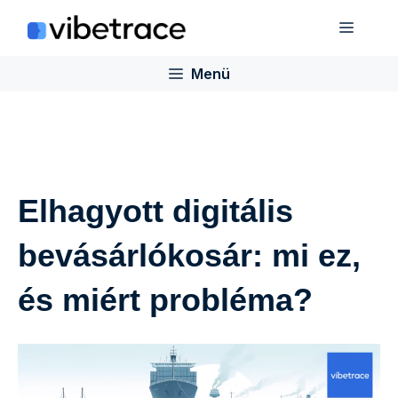
Ugrás
Menü
a
tartalomra
Menü
Elhagyott digitális
bevásárlókosár: mi ez,
és miért probléma?