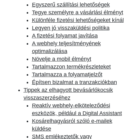
Egyszerű szállítási lehetőségek
Tegye személyre a vásárlási élményt
Különféle fizetési lehetőségeket kínál
Legyen jó visszaküldési politika
A fizetési folyamat javítása
A webhely teljesítményének
optimalizálása
Növelje a mobil élményt
Tartalmazzon termékrészleteket
Tartalmazza a folyamatjelzőt
Építsen bizalmat a tranzakciókban
Tippek az elhagyott bevásárlókocsik
visszaszerzéséhez
Reaktív webhely-elköteleződési
eszközök, például a Digital Assistant
Kosárelhagyásról szóló e-mailek
küldése
SMS emlékeztetők vagy