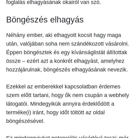
foglalás elhagyásának okairól van szó.
Böngészés elhagyás
Néhány ember, aki elhagyott kocsit hagy maga
után, valójában soha nem szándékozott vásárolni.
Éppen böngésztek és egy kívánságlistát állítottak
össze – ezért azt a konkrét elhagyást, amelyhez
hozzájárulnak, böngészés elhagyásának nevezik.
Ezekkel az emberekkel kapcsolatban érdemes
szem előtt tartani, hogy ők nem csupán a webhely
látogatói. Mindegyikük annyira érdeklődött a
terméke(i) iránt, hogy időt töltött az oldal
böngészésével.
Ez mindannyiukat potenciális vásárlóvá teszi; már