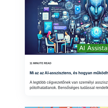
Mi az az AI-asszisztens, és hogyan működ
A legtöbb cégvezetőnek van személyi asszis
pótolhatatlanok. Bensőséges tudással rende