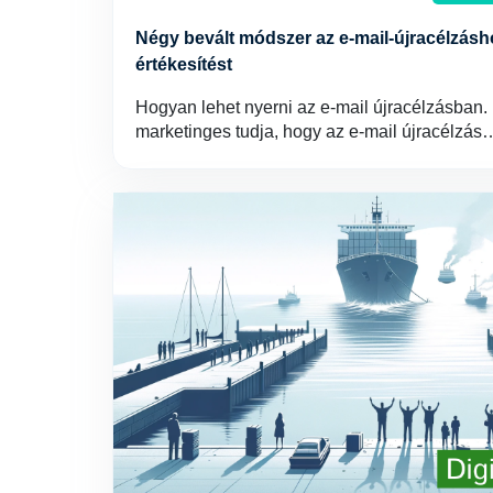
Négy bevált módszer az e-mail-újracélzásh
értékesítést
Hogyan lehet nyerni az e-mail újracélzásban.
marketinges tudja, hogy az e-mail újracélzás