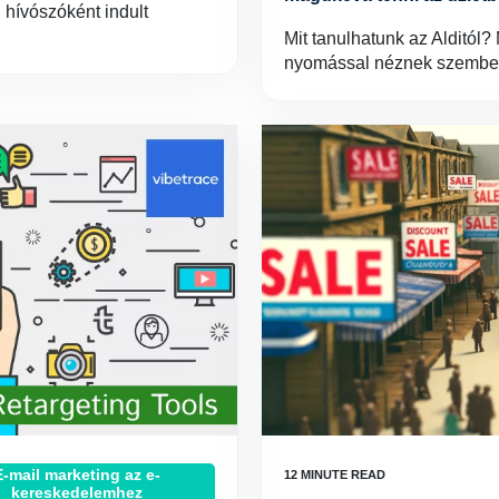
 hívószóként indult
Mit tanulhatunk az Alditól
nyomással néznek szembe
E-mail marketing az e-
kereskedelemhez