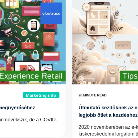
Marketing info
y megnyeréséhez
Útmutató kezdőknek az e
legjobb ötlet a kezdéshez
san növekszik, de a COVID-
2020 novemberében az e-ke
kiskereskedelmi forgalom t