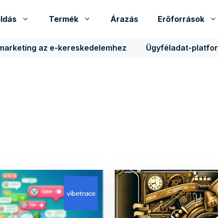
ldás
Termék
Árazás
Erőforrások
 marketing az e-kereskedelemhez
Ügyféladat-platfo