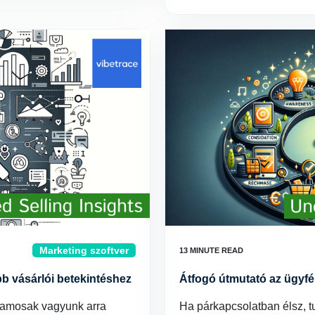
Marketing szoftver
obb vásárlói betekintéshez
Átfogó útmutató az ügyfé
ajlamosak vagyunk arra
Ha párkapcsolatban élsz, t