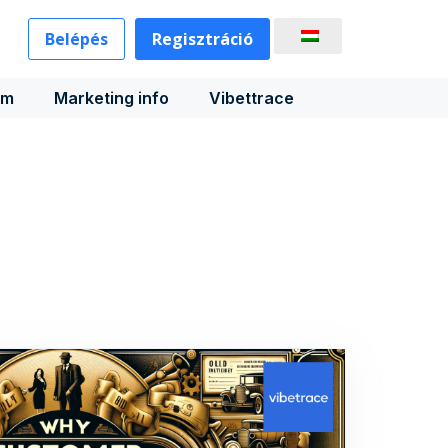
Belépés
Regisztráció
rm
Marketing info
Vibettrace