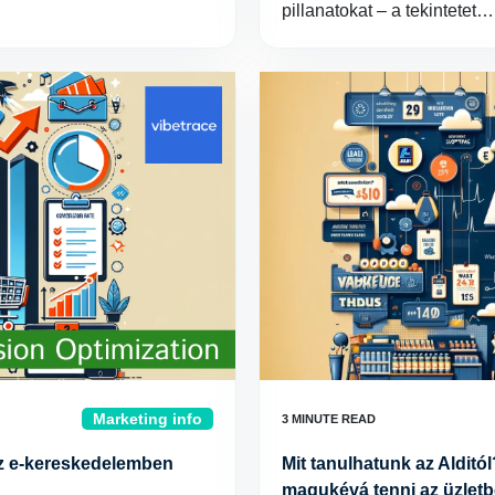
pillanatokat – a tekintetet…
Marketing info
az e-kereskedelemben
Mit tanulhatunk az Aldit
magukévá tenni az üzletbe