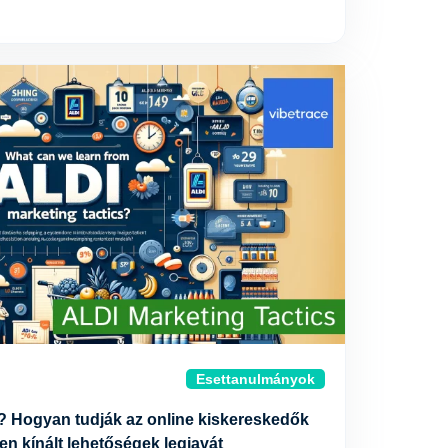
Esettanulmányok
ól? Hogyan tudják az online kiskereskedők
n kínált lehetőségek legjavát