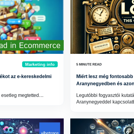
Marketing info
tékot az e-kereskedelmi
Miért lesz még fontosabb
Aranynegyedben és azon 
n esetleg megtetted…
Legutóbbi fogyasztói kutatá
Aranynegyeddel kapcsolatb