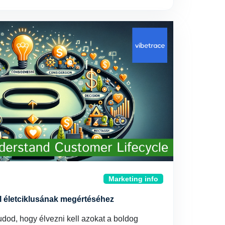
Marketing info
l életciklusának megértéséhez
udod, hogy élvezni kell azokat a boldog