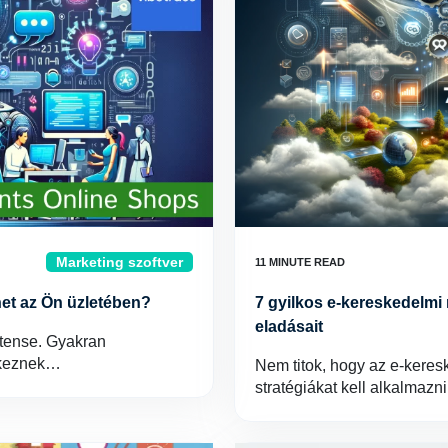
Marketing szoftver
het az Ön üzletében?
7 gyilkos e-kereskedelmi 
eladásait
ztense. Gyakran
lkeznek…
Nem titok, hogy az e-kere
stratégiákat kell alkalmaz