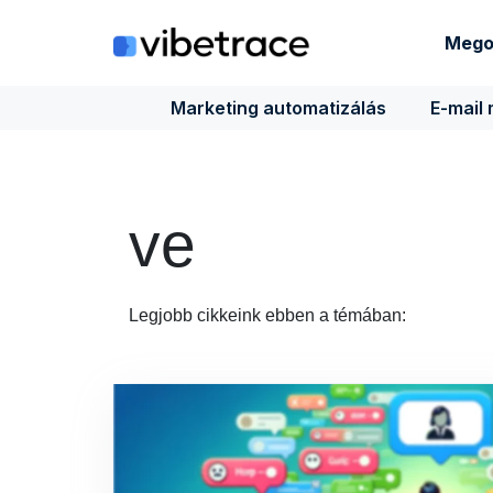
Ugrás
a
Mego
tartalomra
Marketing automatizálás
E-mail
ve
Legjobb cikkeink ebben a témában: