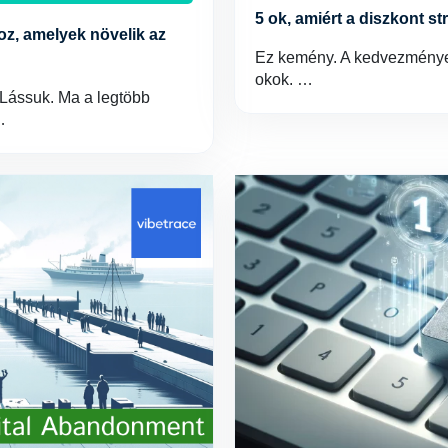
5 ok, amiért a diszkont s
oz, amelyek növelik az
Ez kemény. A kedvezmények
okok. …
 Lássuk. Ma a legtöbb
…