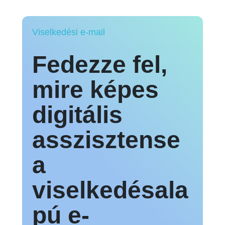
Viselkedési e-mail
Fedezze fel,
mire képes
digitális
asszisztense
a
viselkedésala
pú e-