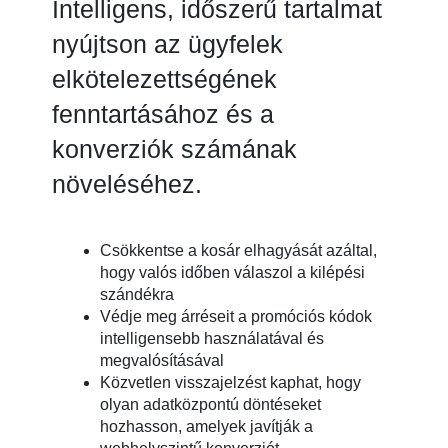
Intelligens, időszerű tartalmat
nyújtson az ügyfelek
elkötelezettségének
fenntartásához és a
konverziók számának
növeléséhez.
Csökkentse a kosár elhagyását azáltal,
hogy valós időben válaszol a kilépési
szándékra
Védje meg árréseit a promóciós kódok
intelligensebb használatával és
megvalósításával
Közvetlen visszajelzést kaphat, hogy
olyan adatközpontú döntéseket
hozhasson, amelyek javítják a