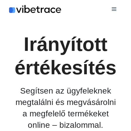
Ugrás
Menü
a
tartalomra
Irányított
értékesítés
Segítsen az ügyfeleknek
megtalálni és megvásárolni
a megfelelő termékeket
online – bizalommal.