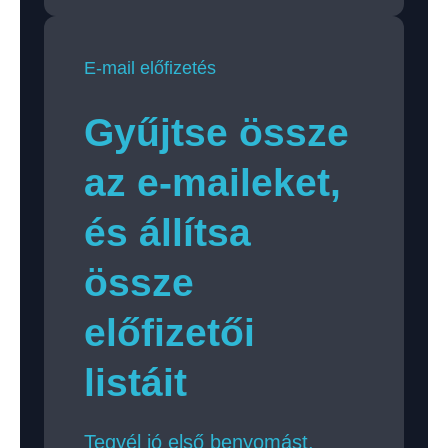
E-mail előfizetés
Gyűjtse össze
az e-maileket,
és állítsa
össze
előfizetői
listáit
Tegyél jó első benyomást,