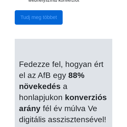
webhelyszintű konverziót
Tudj meg többet
Fedezze fel, hogyan ért
el az AfB egy
88%
növekedés
a
honlapjukon
konverziós
arány
fél év múlva Ve
digitális asszisztensével!