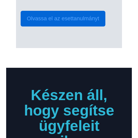
Olvassa el az esettanulmányt
Készen áll,
hogy segítse
ügyfeleit