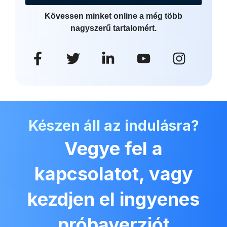
Kövessen minket online a még több
nagyszerű tartalomért.
Készen áll az indulásra?
Vegye fel a
kapcsolatot, vagy
kezdjen el ingyenes
próbaverziót