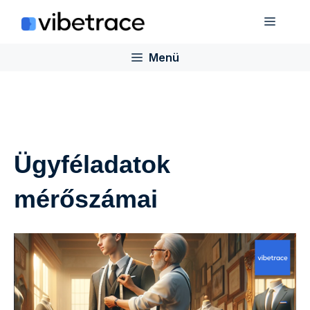
Ugrás
Menü
a
tartalomra
Menü
Ügyféladatok
mérőszámai