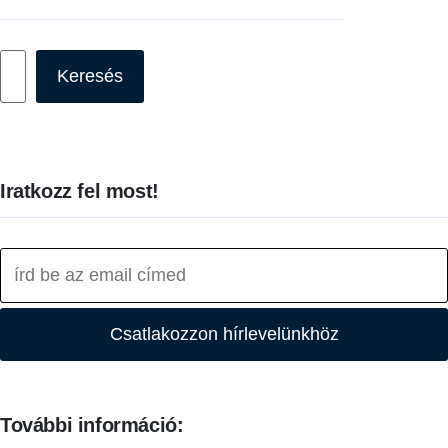
Keresés
Keresés
Iratkozz fel most!
Csatlakozzon hírlevelünkhöz
További információ: