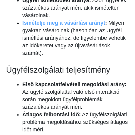
Ügyfél ismétlődési aránya:
Azon ügyfelek
százalékos arányát méri, akik ismételten
vásárolnak.
Ismételje meg a vásárlási arányt
:
Milyen
gyakran vásárolnak (hasonlóan az Ügyfél
ismétlési arányához, de figyelembe vehetik
az időkeretet vagy az újravásárlások
számát).
Ügyfélszolgálati teljesítmény
Első kapcsolatfelvételi megoldási arány:
Az ügyfélszolgálattal való első interakció
során megoldott ügyfélproblémák
százalékos arányát méri.
Átlagos felbontási idő:
Az ügyfélszolgálati
probléma megoldásához szükséges átlagos
időt méri.