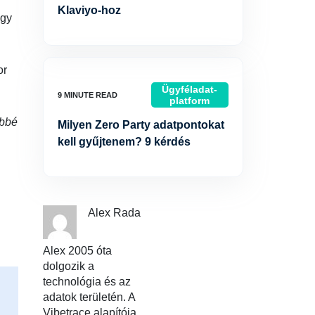
Klaviyo-hoz
agy
or
Ügyféladat-
platform
őbbé
Milyen Zero Party adatpontokat
kell gyűjtenem? 9 kérdés
Alex Rada
Alex 2005 óta
dolgozik a
technológia és az
adatok területén. A
Vibetrace alapítója,