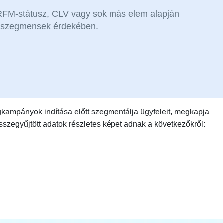
 RFM-státusz, CLV vagy sok más elem alapján
ngszegmensek érdekében.
gkampányok indítása előtt szegmentálja ügyfeleit, megkapja
összegyűjtött adatok részletes képet adnak a következőkről: