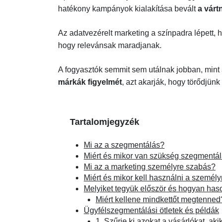
hatékony kampányok kialakítása bevált
a várt
Az adatvezérelt marketing a színpadra lépett,
hogy relevánsak maradjanak.
A fogyasztók semmit sem utálnak jobban, mint
márkák figyelmét
, azt akarják, hogy törődjünk
Tartalomjegyzék
Mi az a szegmentálás?
Miért és mikor van szükség szegmentá
Mi az a marketing személyre szabás?
Miért és mikor kell használni a személ
Melyiket tegyük először és hogyan haso
Miért kellene mindkettőt megtenned
Ügyfélszegmentálási ötletek és példák
1. Szűrje ki azokat a vásárlókat, ak