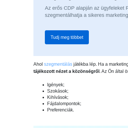
Az erős CDP alapján az ügyfeleket
szegmentálhatja a sikeres marketi
Tudj meg többet
Ahol
szegmentálás
játékba lép. Ha a marketin
tájékozott nézet a közönségről
. Az Ön által 
Igények;
Szokások;
Kihívások;
Fájdalompontok;
Preferenciák.