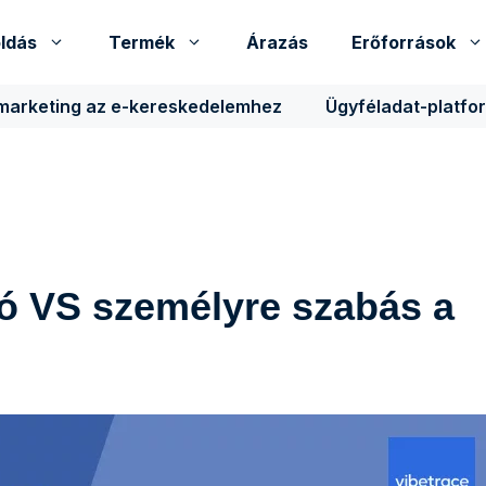
ldás
Termék
Árazás
Erőforrások
 marketing az e-kereskedelemhez
Ügyféladat-platfo
ó VS személyre szabás a