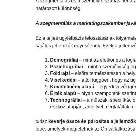
A szegmentálás és a személyre szabás néha 
határozott különbség:
A szegmentálás a marketingszakember javár
Ez a teljes ügyfélbázis felosztásának folyamat
sajátos jellemzők egyesítenek. Ezek a jellemz
Demográfiai
– mint az életkor és a fogl
Pszichográfiai
– mint a személyiségjeg
Földrajzi
– elsőre természetesen a hely
Viselkedési
– attól függően, hogy az ü
Követelmény alapú
– egyedi vevői igé
Érték alapú
– olyan szempontok szerint,
Technográfiai
– a műszaki specifikáció
eszköz alapján, amellyel megtalálták a 
tudsz
keverje össze és párosítsa a jellemzők
létre, amelyek megfelelnek az Ön vállalkozásá