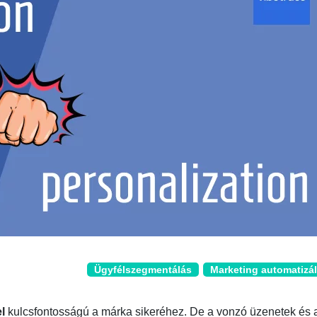
Ügyfélszegmentálás
Marketing automatizá
l
kulcsfontosságú a márka sikeréhez. De a vonzó üzenetek és 