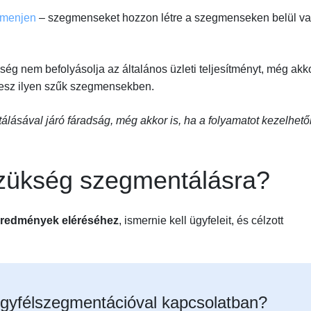
 menjen
– szegmenseket hozzon létre a szegmenseken belül v
ég nem befolyásolja az általános üzleti teljesítményt, még akk
lesz ilyen szűk szegmensekben.
álásával járó fáradság, még akkor is, ha a folyamatot kezelhet
szükség szegmentálásra?
redmények eléréséhez
, ismernie kell ügyfeleit, és célzott
gyfélszegmentációval kapcsolatban?