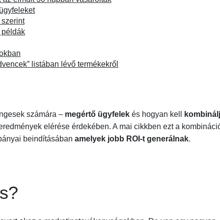
ügyfeleket
 szerint
 példák
rokban
dvencek” listában lévő termékekről
tingesek számára –
megértő ügyfelek
és hogyan kell
kombinálj
eredmények elérése érdekében. A mai cikkben ezt a kombináci
mpányai beindításában
amelyek jobb ROI-t generálnak
.
ás?