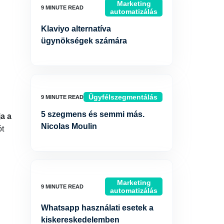
Marketing
automatizálás
Klaviyo alternatíva
ügynökségek számára
Ügyfélszegmentálás
5 szegmens és semmi más.
a a
Nicolas Moulin
ót
Marketing
automatizálás
Whatsapp használati esetek a
kiskereskedelemben