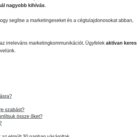
nál nagyobb kihívás
.
 hogy segítse a marketingeseket és a cégtulajdonosokat abban,
 az irreleváns marketingkommunikációt. Ügyfelek
aktívan keres
 velünk.
lásra?
yre szabást?
nlítsuk össze őket?
?
ik az elmúlt 30 napban vásároltak