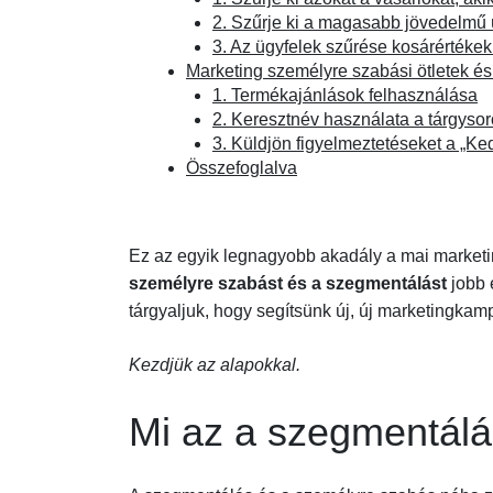
2. Szűrje ki a magasabb jövedelmű 
3. Az ügyfelek szűrése kosárértékek
Marketing személyre szabási ötletek és
1. Termékajánlások felhasználása
2. Keresztnév használata a tárgyso
3. Küldjön figyelmeztetéseket a „Ke
Összefoglalva
Ez az egyik legnagyobb akadály a mai marke
személyre szabást és a szegmentálást
jobb 
tárgyaljuk, hogy segítsünk új, új marketingka
Kezdjük az alapokkal.
Mi az a szegmentál