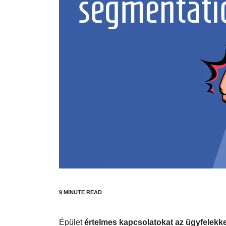
Épület
értelmes kapcsolatokat az ügyfelekke