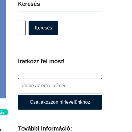
Keresés
Keresés
Keresés
Iratkozz fel most!
Csatlakozzon hírlevelünkhöz
lás
További információ:
a