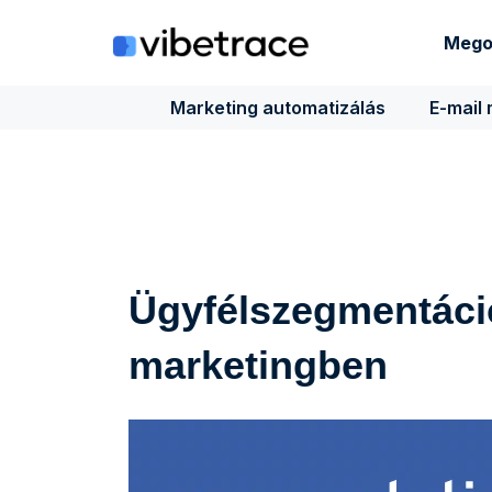
Ugrás
a
Mego
tartalomra
Marketing automatizálás
E-mail
Ügyfélszegmentáci
marketingben