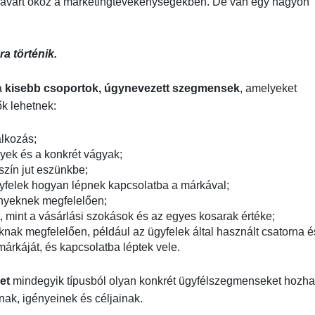
zavart okoz a marketingtevékenységekben. De van egy nagyon
a történik.
a
kisebb csoportok, úgynevezett szegmensek
, amelyeket
ők lehetnek:
alkozás;
yek és a konkrét vágyak;
szín jut eszünkbe;
gyfelek hogyan lépnek kapcsolatba a márkával;
nyeknek megfelelően;
 mint a vásárlási szokások és az egyes kosarak értéke;
knak megfelelően, például az ügyfelek által használt csatorna é
márkáját, és kapcsolatba léptek vele.
et
mindegyik típusból olyan konkrét ügyfélszegmenseket hozha
nak, igényeinek és céljainak.