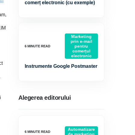
nii
comerț electronic (cu exemple)
pam,
KIM
Marketing
prin e-mail
pentru
comerțul
electronic
ct
Instrumente Google Postmaster
ă
Alegerea editorului
i
Automatizare
de marketing