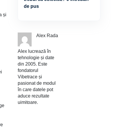
de pus
a și
Alex Rada
Alex lucrează în
tehnologie și date
din 2005. Este
fondatorul
ei
Vibetrace și
pasionat de modul
în care datele pot
aduce rezultate
uimitoare.
nge
re