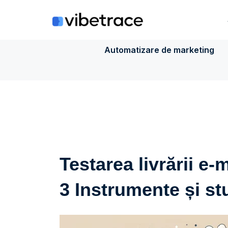
Sari
la
conținut
Automatizare de marketing
Testarea livrării e-m
3 Instrumente și st