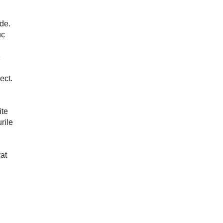
de.
uc
e
ect.
ite
rile
vat