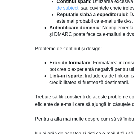
Conținut spam:
Utilizarea excesiv
de subiect
, sau cuvintele cheie irele
Reputație slabă a expeditorului:
Da
este mai probabil ca e-mailurile dvs.
Autentificare domeniu:
Neimplementare
și DMARC poate face ca e-mailurile dvs
Probleme de conținut și design:
Erori de formatare:
Formatarea inconsec
pot crea o experiență negativă pentru util
Link-uri sparte:
Includerea de link-uri c
credibilitatea și frustrează destinatarii.
Trebuie să fiți conștienți de aceste probleme c
eficiente de e-mail care să ajungă în căsuțele d
Pentru a afla mai multe despre cum să vă îmbun
Nu ai grijă de acestea și riști ca e-mailul tău s