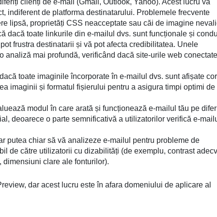
feriți clienți de e-mail (Gmail, Outlook, Yahoo). Acest lucru vă
ct, indiferent de platforma destinatarului. Problemele frecvente
ere lipsă, proprietăți CSS neacceptate sau căi de imagine nevali
că dacă toate linkurile din e-mailul dvs. sunt funcționale și cond
 pot frustra destinatarii și vă pot afecta credibilitatea. Unele
o analiză mai profundă, verificând dacă site-urile web conectat
dacă toate imaginile încorporate în e-mailul dvs. sunt afișate cor
maginii și formatul fișierului pentru a asigura timpi optimi de
uează modul în care arată și funcționează e-mailul tău pe difer
al, deoarece o parte semnificativă a utilizatorilor verifică e-mailu
r putea chiar să vă analizeze e-mailul pentru probleme de
bil de către utilizatorii cu dizabilități (de exemplu, contrast adec
, dimensiuni clare ale fonturilor).
review, dar acest lucru este în afara domeniului de aplicare al