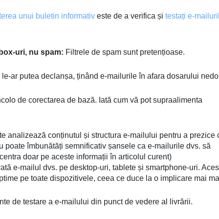
iterea unui buletin informativ
este de a verifica și
testați e-mailuri
nbox-uri, nu spam:
Filtrele de spam sunt pretențioase.
 le-ar putea declanșa, ținând e-mailurile în afara dosarului nedor
incolo de corectarea de bază. Iată cum vă pot supraalimenta
 analizează conținutul și structura e-mailului pentru a prezice
ru poate îmbunătăți semnificativ șansele ca e-mailurile dvs. să
ntra doar pe aceste informații în articolul curent)
tă e-mailul dvs. pe desktop-uri, tablete și smartphone-uri. Aces
 optime pe toate dispozitivele, ceea ce duce la o implicare mai ma
te de testare a e-mailului din punct de vedere al livrării.