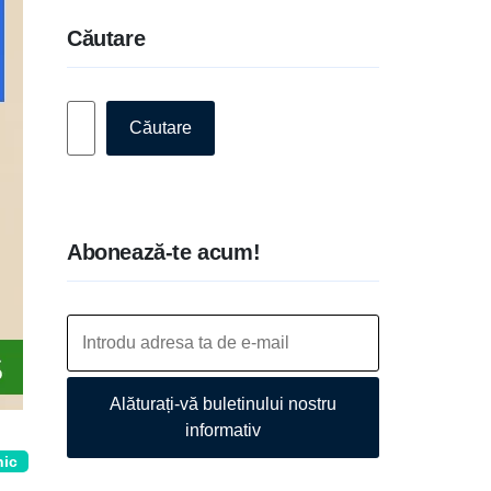
Căutare
Caută
Căutare
Abonează-te acum!
Alăturați-vă buletinului nostru
informativ
nic