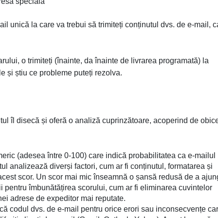
dresă specială
unică la care va trebui să trimiteți conținutul dvs. de e-mail, c
arului, o trimiteți (înainte, da înainte de livrarea programată) la
e și știu ce probleme puteți rezolva.
ntul îl disecă și oferă o analiză cuprinzătoare, acoperind de obic
ric (adesea între 0-100) care indică probabilitatea ca e-mailul
l analizează diverși factori, cum ar fi conținutul, formatarea și
 acest scor. Un scor mai mic înseamnă o șansă redusă de a aju
i pentru îmbunătățirea scorului, cum ar fi eliminarea cuvintelor
ei adrese de expeditor mai reputate.
ică codul dvs. de e-mail pentru orice erori sau inconsecvențe ca