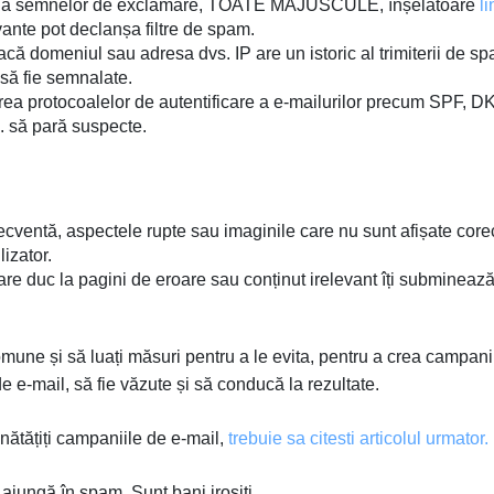
ă a semnelor de exclamare, TOATE MAJUSCULE, înșelătoare
li
vante pot declanșa filtre de spam.
că domeniul sau adresa dvs. IP are un istoric al trimiterii de s
 să fie semnalate.
a protocoalelor de autentificare a e-mailurilor precum SPF, D
. să pară suspecte.
ventă, aspectele rupte sau imaginile care nu sunt afișate core
izator.
are duc la pagini de eroare sau conținut irelevant îți submineaz
omune și să luați măsuri pentru a le evita, pentru a crea campani
e e-mail, să fie văzute și să conducă la rezultate.
ătățiți campaniile de e-mail,
trebuie sa citesti articolul urmator.
ă ajungă în spam. Sunt bani irositi.