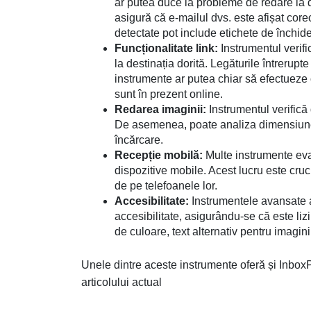
ar putea duce la probleme de redare la di
asigură că e-mailul dvs. este afișat core
detectate pot include etichete de închid
Funcționalitate link:
Instrumentul verifi
la destinația dorită. Legăturile întrerupte
instrumente ar putea chiar să efectueze 
sunt în prezent online.
Redarea imaginii:
Instrumentul verifică 
De asemenea, poate analiza dimensiunea i
încărcare.
Recepție mobilă:
Multe instrumente eval
dispozitive mobile. Acest lucru este cruci
de pe telefoanele lor.
Accesibilitate:
Instrumentele avansate a
accesibilitate, asigurându-se că este lizi
de culoare, text alternativ pentru imagini
Unele dintre aceste instrumente oferă și InboxP
articolului actual