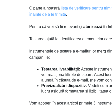
O parte a noastră
lista de verificare pentru trim
înainte de a le trimite
.
Pentru că vrei să fii relevant și
aterizează în I
Testarea ajută la identificarea elementelor care
Instrumentele de testare a e-mailurilor merg d
campaniile:
Testarea livrabilității:
Aceste instrumente
vor reacționa filtrele de spam. Acest luc
ajungă în căsuța de e-mail. (ne vom conce
Previzualizări dispozitiv:
Vedeți cum ara
lucru asigură formatarea și lizibilitatea
Vom acoperi în acest articol primele 3 instrumen