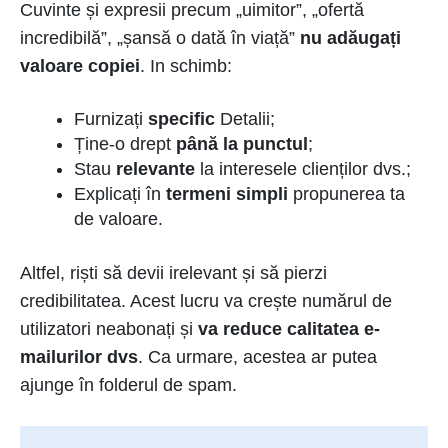
Cuvinte și expresii precum „uimitor”, „ofertă
incredibilă”, „șansă o dată în viață”
nu adăugați
valoare copiei
. In schimb:
Furnizați
specific
Detalii;
Ține-o drept
până la punctul
;
Stau
relevante
la interesele clienților dvs.;
Explicați în
termeni simpli
propunerea ta
de valoare.
Altfel, riști să devii irelevant și să pierzi
credibilitatea. Acest lucru va crește numărul de
utilizatori neabonați și
va reduce calitatea e-
mailurilor dvs
. Ca urmare, acestea ar putea
ajunge în folderul de spam.