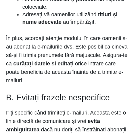
colocviale;
Adresați-vă oamenilor utilizând
titluri și
nume adecvate
au împărtășit.
În plus, acordați atenție modului în care oamenii s-
au abonat la e-mailurile dvs. Este posibil ca cineva
să-și fi trimis prenumele fără majuscule. Asigura-te
ca
curățați datele și editați
orice intrare care
poate beneficia de aceasta înainte de a trimite e-
mailuri.
B. Evitați frazele nespecifice
Fiți specific când trimiteți e-mailuri. Aceasta este o
linie directă de comunicare și vrei
evita
ambiguitatea
dacă nu doriți să înstrăinați abonații.