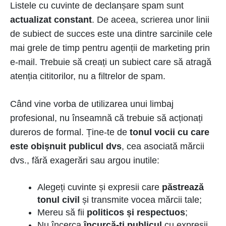
Listele cu cuvinte de declanșare spam sunt
actualizat constant
. De aceea, scrierea unor linii
de subiect de succes este una dintre sarcinile cele
mai grele de timp pentru agenții de marketing prin
e-mail. Trebuie să creați un subiect care să atragă
atenția cititorilor, nu a filtrelor de spam.
Când vine vorba de utilizarea unui limbaj
profesional, nu înseamnă că trebuie să acționați
dureros de formal. Ține-te de
tonul vocii cu care
este obișnuit publicul dvs
, cea asociată mărcii
dvs., fără exagerări sau argou inutile:
Alegeți cuvinte și expresii care
păstrează
tonul civil
și transmite vocea mărcii tale;
Mereu să fii
politicos și respectuos
;
Nu încerca
încurcă-ți publicul
cu expresii