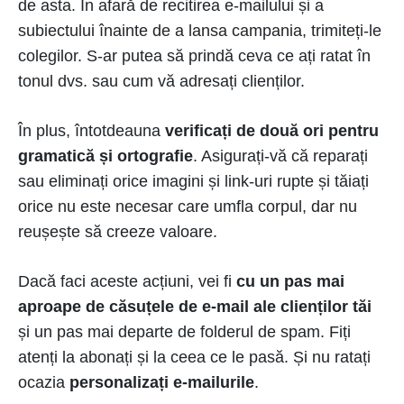
de asta. În afară de recitirea e-mailului și a
subiectului înainte de a lansa campania, trimiteți-le
colegilor. S-ar putea să prindă ceva ce ați ratat în
tonul dvs. sau cum vă adresați clienților.
În plus, întotdeauna
verificați de două ori pentru
gramatică și ortografie
. Asigurați-vă că reparați
sau eliminați orice imagini și link-uri rupte și tăiați
orice nu este necesar care umfla corpul, dar nu
reușește să creeze valoare.
Dacă faci aceste acțiuni, vei fi
cu un pas mai
aproape de căsuțele de e-mail ale clienților tăi
și un pas mai departe de folderul de spam. Fiți
atenți la abonați și la ceea ce le pasă. Și nu ratați
ocazia
personalizați e-mailurile
.