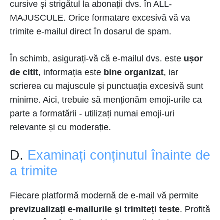
cursive și strigătul la abonații dvs. în ALL-
MAJUSCULE. Orice formatare excesivă vă va
trimite e-mailul direct în dosarul de spam.
În schimb, asigurați-vă că e-mailul dvs. este
ușor
de citit
, informația este
bine organizat
, iar
scrierea cu majuscule și punctuația excesivă sunt
minime. Aici, trebuie să menționăm emoji-urile ca
parte a formatării - utilizați numai emoji-uri
relevante și cu moderație.
D.
Examinați conținutul înainte de
a trimite
Fiecare platformă modernă de e-mail vă permite
previzualizați e-mailurile și trimiteți teste
. Profită