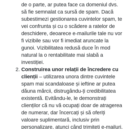
de o parte, ar putea face ca domeniul dvs.
să fie semnalat ca sursă de spam. Dacă
subestimezi gestionarea cuvintelor spam, te
vei confrunta și cu o scădere a ratelor de
deschidere, deoarece e-mailurile tale nu vor
fi vizibile sau vor fi imediat aruncate la
gunoi. Vizibilitatea redusă duce în mod
natural la o rentabilitate mai slabă a
investiției.
Construirea unor relații de încredere cu
clienții
– utilizarea unora dintre cuvintele
spam mai scandaloase și ieftine ar putea
dăuna mărcii, distrugându-ți credibilitatea
existentă. Evitându-le, le demonstrați
clienților că nu vă ocupați doar de atragerea
de numerar, dar încercați și să oferiți
valoare suplimentară, inclusiv prin
personalizare, atunci când trimiteți e-mailuri.