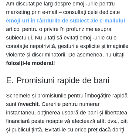
Am discutat pe larg despre emoji-urile pentru
marketing prin e-mail – consultați cele dedicate
emoji-uri în rândurile de subiect ale e-mailului
articol pentru o privire în profunzime asupra
subiectului. Nu uitați să evitați emoji-urile cu o
conotație nepotrivită, gesturile explicite și imaginile
violente și discriminatorii. De asemenea, nu uitați
folosiți-le moderat
!
E. Promisiuni rapide de bani
Schemele și promisiunile pentru îmbogățire rapidă
sunt
învechit
. Cererile pentru numerar
instantaneu, obținerea ușoară de bani și libertatea
financiară peste noapte vă afectează atât dvs., cât
și publicul țintă. Evitați-le cu orice preț dacă doriți