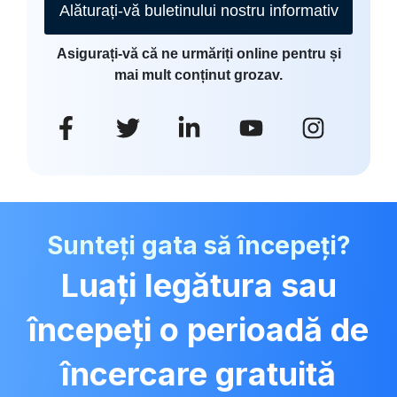
Alăturați-vă buletinului nostru informativ
Asigurați-vă că ne urmăriți online pentru și
mai mult conținut grozav.
Sunteți gata să începeți?
Luați legătura sau
începeți o perioadă de
încercare gratuită