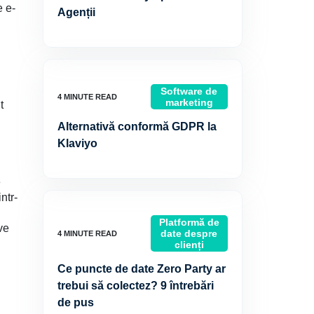
e e-
Agenții
Software de
marketing
t
Alternativă conformă GDPR la
Klaviyo
e
ntr-
Platformă de
ve
date despre
clienți
Ce puncte de date Zero Party ar
trebui să colectez? 9 întrebări
de pus