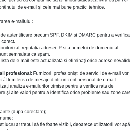
onținutul de e-mail și cele mai bune practici tehnice.
rarea e-mailului:
e de autentificare precum SPF, DKIM și DMARC pentru a verifica
 corect.
nitorizați reputația adresei IP și a numelui de domeniu al
 sunt semnalate ca spam.
lista de e-mail este actualizată și eliminați orice adrese nevalid
ail profesional
: Furnizorii profesioniști de servicii de e-mail vor
ât trimiterea de mesaje dintr-un cont personal de e-mail.
zați analiza e-mailurilor trimise pentru a verifica rata de
ere și alte valori pentru a identifica orice probleme sau zone car
nainte (după corectare);
n nume;
lucru ar trebui să fie foarte vizibil, deoarece utilizatorii vor ap