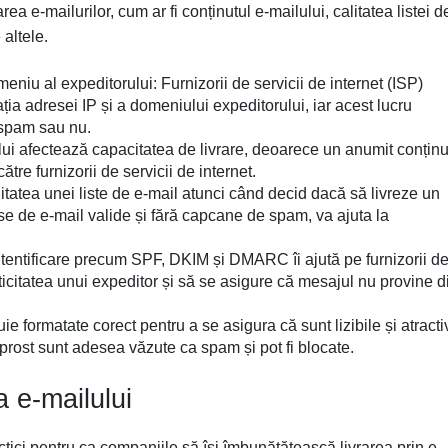
area e-mailurilor, cum ar fi conținutul e-mailului, calitatea listei d
 altele.
niu al expeditorului: Furnizorii de servicii de internet (ISP)
ția adresei IP și a domeniului expeditorului, iar acest lucru
 spam sau nu.
ului afectează capacitatea de livrare, deoarece un anumit conținu
ătre furnizorii de servicii de internet.
alitatea unei liste de e-mail atunci când decid dacă să livreze un
se de e-mail valide și fără capcane de spam, va ajuta la
tentificare precum SPF, DKIM și DMARC îi ajută pe furnizorii d
icitatea unui expeditor și să se asigure că mesajul nu provine di
ie formatate corect pentru a se asigura că sunt lizibile și atracti
 prost sunt adesea văzute ca spam și pot fi blocate.
a e-mailului
actici pentru ca companiile să își îmbunătățească livrarea prin e-