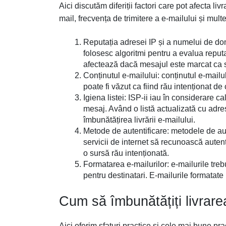
Aici discutăm diferiții factori care pot afecta livr
mail, frecvența de trimitere a e-mailului și multe
Reputația adresei IP și a numelui de dome
folosesc algoritmi pentru a evalua reputa
afectează dacă mesajul este marcat ca
Conținutul e-mailului: conținutul e-mail
poate fi văzut ca fiind rău intenționat de c
Igiena listei: ISP-ii iau în considerare c
mesaj. Având o listă actualizată cu adre
îmbunătățirea livrării e-mailului.
Metode de autentificare: metodele de au
servicii de internet să recunoască autent
o sursă rău intenționată.
Formatarea e-mailurilor: e-mailurile trebu
pentru destinatari. E-mailurile formatate
Cum să îmbunătățiți livrare
Aici oferim sfaturi practice și cele mai bune pr