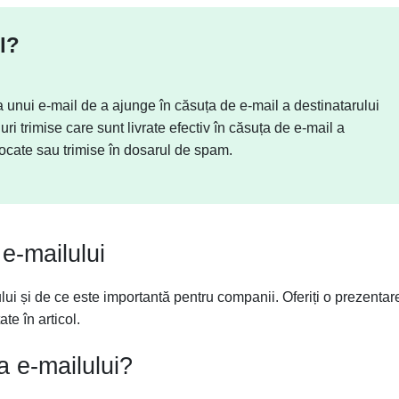
l?
a unui e-mail de a ajunge în căsuța de e-mail a destinatarului
ri trimise care sunt livrate efectiv în căsuța de e-mail a
locate sau trimise în dosarul de spam.
e-mailului
ului și de ce este importantă pentru companii. Oferiți o prezentar
te în articol.
a e-mailului?