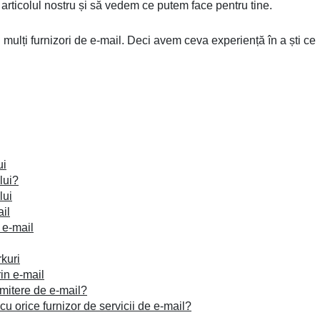
 articolul nostru și să vedem ce putem face pentru tine.
i mulți furnizori de e-mail. Deci avem ceva experiență în a ști ce
ui
lui?
lui
ail
n e-mail
rkuri
in e-mail
imitere de e-mail?
cu orice furnizor de servicii de e-mail?