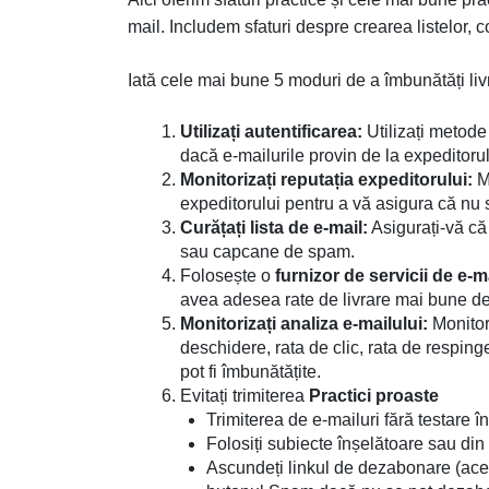
mail. Includem sfaturi despre crearea listelor, c
Iată cele mai bune 5 moduri de a îmbunătăți liv
Utilizați autentificarea:
Utilizați metod
dacă e-mailurile provin de la expeditorul
Monitorizați reputația expeditorului:
Mo
expeditorului pentru a vă asigura că nu
Curățați lista de e-mail:
Asigurați-vă că 
sau capcane de spam.
Folosește o
furnizor de servicii de e-m
avea adesea rate de livrare mai bune dec
Monitorizați analiza e-mailului:
Monitori
deschidere, rata de clic, rata de resping
pot fi îmbunătățite.
Evitați trimiterea
Practici proaste
Trimiterea de e-mailuri fără testare î
Folosiți subiecte înșelătoare sau di
Ascundeți linkul de dezabonare (acest 