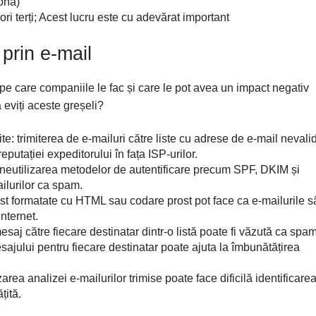
ona)
ori terți; Acest lucru este cu adevărat important
 prin e-mail
pe care companiile le fac și care le pot avea un impact negativ
ă eviți aceste greșeli?
ite: trimiterea de e-mailuri către liste cu adrese de e-mail nevali
tației expeditorului în fața ISP-urilor.
: neutilizarea metodelor de autentificare precum SPF, DKIM și
lurilor ca spam.
ost formatate cu HTML sau codare prost pot face ca e-mailurile să
internet.
esaj către fiecare destinatar dintr-o listă poate fi văzută ca spam
ajului pentru fiecare destinatar poate ajuta la îmbunătățirea
ea analizei e-mailurilor trimise poate face dificilă identificare
țită.