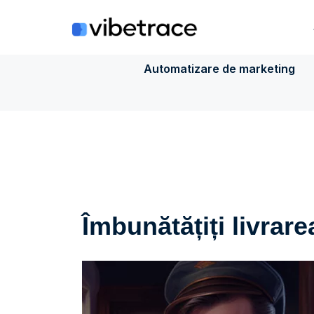
Sari
la
conținut
Automatizare de marketing
Îmbunătățiți livrare