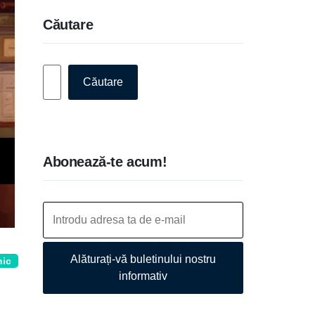
Căutare
Caută
Căutare
Abonează-te acum!
Alăturați-vă buletinului nostru
nic
informativ