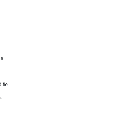
de
 fie
.
a