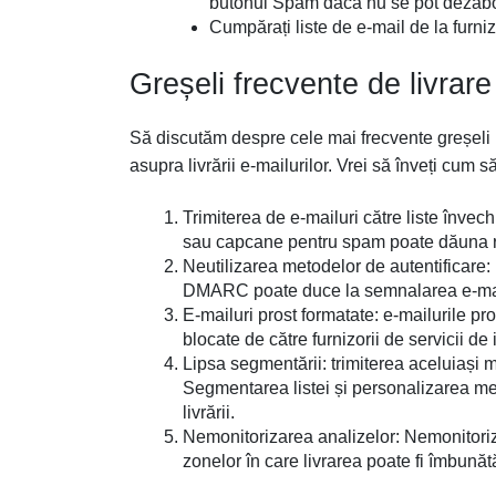
butonul Spam dacă nu se pot dezab
Cumpărați liste de e-mail de la furniz
Greșeli frecvente de livrare
Să discutăm despre cele mai frecvente greșeli 
asupra livrării e-mailurilor. Vrei să înveți cum s
Trimiterea de e-mailuri către liste învech
sau capcane pentru spam poate dăuna repu
Neutilizarea metodelor de autentificare
DMARC poate duce la semnalarea e-mai
E-mailuri prost formatate: e-mailurile pr
blocate de către furnizorii de servicii de 
Lipsa segmentării: trimiterea aceluiași m
Segmentarea listei și personalizarea mes
livrării.
Nemonitorizarea analizelor: Nemonitorizar
zonelor în care livrarea poate fi îmbunătă