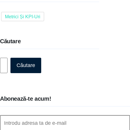
Metrici Și KPI-Uri
Căutare
Caută
Căutare
Abonează-te acum!