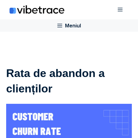
Sari
Meniu
la
conținut
Meniul
Rata de abandon a
clienților