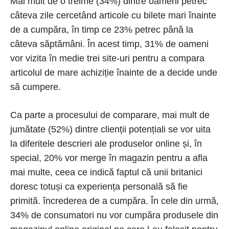
Mai mult de o treime (34%) dintre oameni petrec
câteva zile cercetând articole cu bilete mari înainte
de a cumpăra, în timp ce 23% petrec până la
câteva săptămâni. În acest timp, 31% de oameni
vor vizita în medie trei site-uri pentru a compara
articolul de mare achiziție înainte de a decide unde
să cumpere.
Ca parte a procesului de comparare, mai mult de
jumătate (52%) dintre clienții potențiali se vor uita
la diferitele descrieri ale produselor online și, în
special, 20% vor merge în magazin pentru a afla
mai multe, ceea ce indică faptul că unii britanici
doresc totuși ca experiența personală să fie
primită. încrederea de a cumpăra. În cele din urmă,
34% de consumatori nu vor cumpăra produsele din