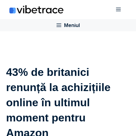
Sari
Meniu
la
conținut
Meniul
43% de britanici
renunță la achizițiile
online în ultimul
moment pentru
Amazon