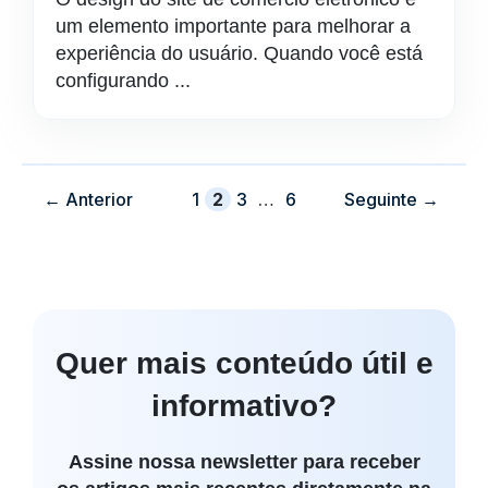
um elemento importante para melhorar a
experiência do usuário. Quando você está
configurando ...
Página
Página
Página
Página
←
Anterior
1
2
3
…
6
Seguinte
→
Quer mais conteúdo útil e
informativo?
Assine nossa newsletter para receber