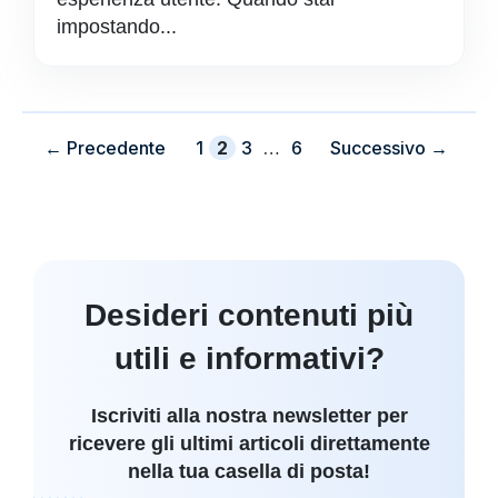
impostando...
Pagina
Pagina
Pagina
Pagina
←
Precedente
1
2
3
…
6
Successivo
→
Desideri contenuti più
utili e informativi?
Iscriviti alla nostra newsletter per
ricevere gli ultimi articoli direttamente
nella tua casella di posta!