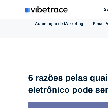
Ir
para
S
o
conteúdo
Automação de Marketing
E-mail 
6 razões pelas qua
eletrônico pode se