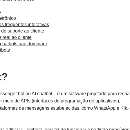
s
etrônico
s frequentes interativas
do suporte ao cliente
 real ao cliente
 chatbots não dominam
tbots
t?
enger bot ou AI chatbot – é um software projetado para recria
r meio de APIs (interfaces de programação de aplicativos),
ataformas de mensagens estabelecidas, como WhatsApp e Kik,
 artificial – embora, em vez de funcionar a partir de princípios