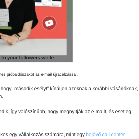
nes próbaidőszakot az e-mail újracélzással.
 hogy „második esélyt” kínáljon azoknak a korábbi vásárlóknak,
n.
dik, így valószínűbb, hogy megnyitják az e-mailt, és esetleg
ékes egy vállalkozás számára, mint egy
bejövő call center