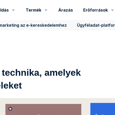
ldás
Termék
Árazás
Erőforrások
 marketing az e-kereskedelemhez
Ügyféladat-platfo
i technika, amelyek
leket