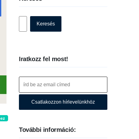
Keresés
Keresés
Iratkozz fel most!
Csatlakozzon hírlevelünkhöz
hez
További információ: