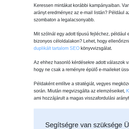
Keressen mintákat korábbi kampányaiban. Van
arányt eredményez az e-mail listán? Például az
szombaton a legalacsonyabb.
Mit szólnál egy adott típusú fejléchez, példáu
bizonyos céloldalakon? Lehet, hogy ellenőriznie
duplikált tartalom SEO
könyvvizsgálat.
Az ehhez hasonló kérdésekre adott válaszok val
hogy ne csak a reményre épülő e-maileket üsse
Példaként említve a stratégiát, vegyes megköz
során. Miután megvizsgálta az elemzéseiket,
K
ami hozzájárult a magas visszafordulási arány
Segítségre van szüksége Ü