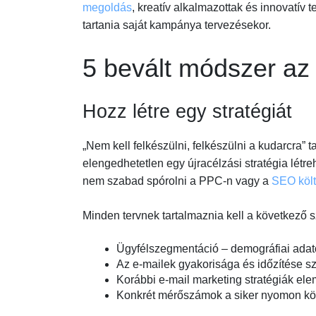
megoldás
, kreatív alkalmazottak és innovatív
tartania saját kampánya tervezésekor.
5 bevált módszer az
Hozz létre egy stratégiát
„Nem kell felkészülni, felkészülni a kudarcra” t
elengedhetetlen egy újracélzási stratégia létr
nem szabad spórolni a PPC-n vagy a
SEO köl
Minden tervnek tartalmaznia kell a következő 
Ügyfélszegmentáció – demográfiai adato
Az e-mailek gyakorisága és időzítése 
Korábbi e-mail marketing stratégiák el
Konkrét mérőszámok a siker nyomon kö