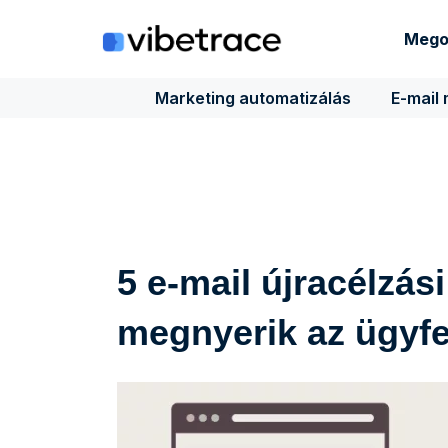
Ugrás
a
Mego
tartalomra
Marketing automatizálás
E-mail
5 e-mail újracélzás
megnyerik az ügyfe