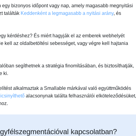
 egy bizonyos időpont vagy nap, amely magasabb megnyitási
t találták
Keddenként a legmagasabb a nyitási arány
, és
l egy kérdéshez? És miért hagyják el az emberek webhelyét
 kell az oldalbetöltési sebességet, vagy végre kell hajtania
óban segíthetnek a stratégia finomításában, és biztosíthatják,
 ki.
elítést alkalmaztak a Smallable márkával való együttműködés
icsinyíthető
alacsonynak találta felhasználói elköteleződésüket
hoz.
gyfélszegmentációval kapcsolatban?