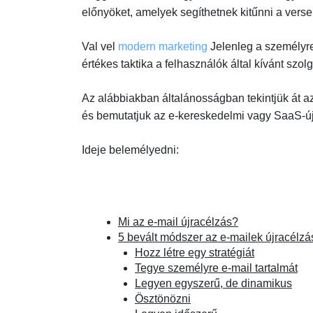
előnyöket, amelyek segíthetnek kitűnni a verse
Val vel
modern marketing
Jelenleg a személyre
értékes taktika a felhasználók által kívánt szol
Az alábbiakban általánosságban tekintjük át a
és bemutatjuk az e-kereskedelmi vagy SaaS-új
Ideje belemélyedni:
Mi az e-mail újracélzás?
5 bevált módszer az e-mailek újracélz
Hozz létre egy stratégiát
Tegye személyre e-mail tartalmát
Legyen egyszerű, de dinamikus
Ösztönözni