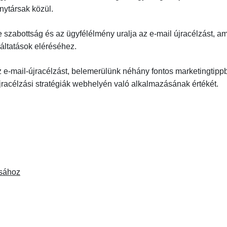
nytársak közül.
 szabottság és az ügyfélélmény uralja az e-mail újracélzást, a
gáltatások eléréséhez.
z e-mail-újracélzást, belemerülünk néhány fontos marketingtipp
racélzási stratégiák webhelyén való alkalmazásának értékét.
ásához