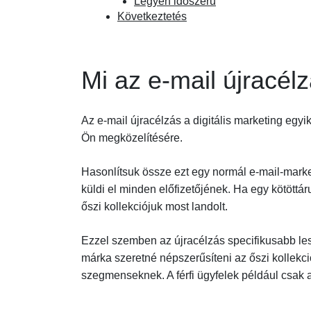
Legyen időszerű
Következtetés
Mi az e-mail újracél
Az e-mail újracélzás a digitális marketing egyi
Ön megközelítésére.
Hasonlítsuk össze ezt egy normál e-mail-mark
küldi el minden előfizetőjének. Ha egy kötöttár
őszi kollekciójuk most landolt.
Ezzel szemben az újracélzás specifikusabb les
márka szeretné népszerűsíteni az őszi kollekci
szegmenseknek. A férfi ügyfelek például csak a 