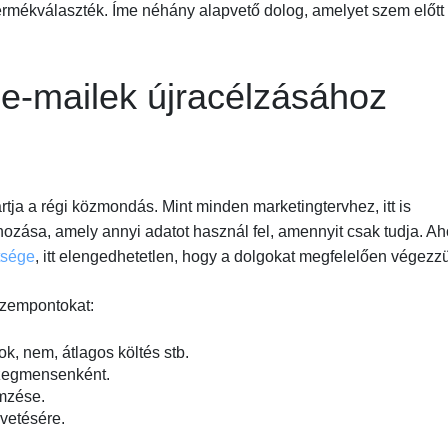
 termékválaszték. Íme néhány alapvető dolog, amelyet szem előtt 
 e-mailek újracélzásához
artja a régi közmondás. Mint minden marketingtervhez, itt is
ehozása, amely annyi adatot használ fel, amennyit csak tudja. A
tsége
, itt elengedhetetlen, hogy a dolgokat megfelelően végezz
szempontokat:
k, nem, átlagos költés stb.
szegmensenként.
emzése.
vetésére.