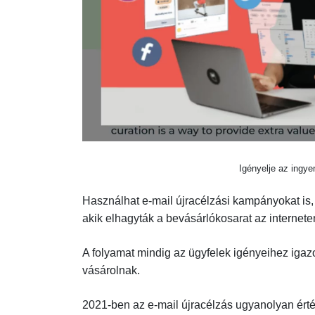
Igényelje az ingye
Használhat e-mail újracélzási kampányokat is,
akik elhagyták a bevásárlókosarat az internete
A folyamat mindig az ügyfelek igényeihez igazo
vásárolnak.
2021-ben az e-mail újracélzás ugyanolyan ért