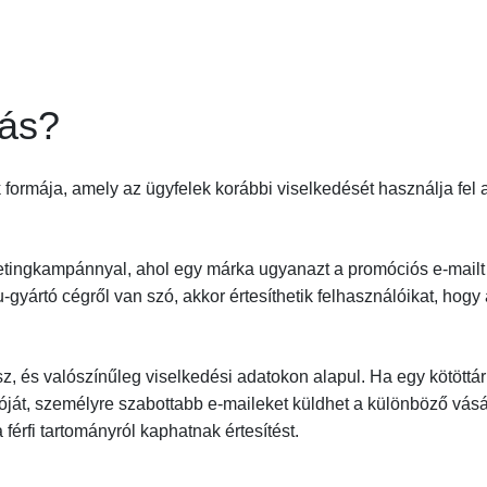
zás?
k formája, amely az ügyfelek korábbi viselkedését használja fel 
etingkampánnyal, ahol egy márka ugyanazt a promóciós e-mailt
u-gyártó cégről van szó, akkor értesíthetik felhasználóikat, hogy
z, és valószínűleg viselkedési adatokon alapul. Ha egy kötöttár
óját, személyre szabottabb e-maileket küldhet a különböző vásá
férfi tartományról kaphatnak értesítést.