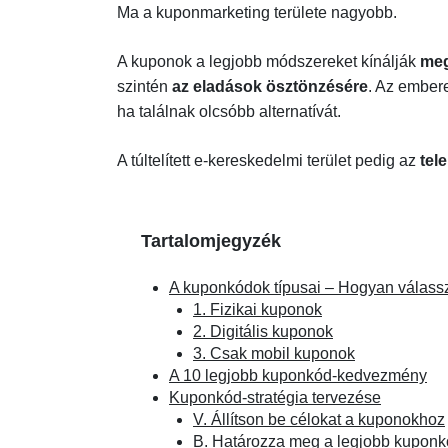
Ma a kuponmarketing területe nagyobb.
A kuponok a legjobb módszereket kínálják
meg
szintén
az eladások ösztönzésére
. Az embere
ha találnak olcsóbb alternatívát.
A túltelített e-kereskedelmi terület pedig az
tel
Tartalomjegyzék
A kuponkódok típusai – Hogyan válassz
1. Fizikai kuponok
2. Digitális kuponok
3. Csak mobil kuponok
A 10 legjobb kuponkód-kedvezmény
Kuponkód-stratégia tervezése
V. Állítson be célokat a kuponokhoz
B. Határozza meg a legjobb kuponk