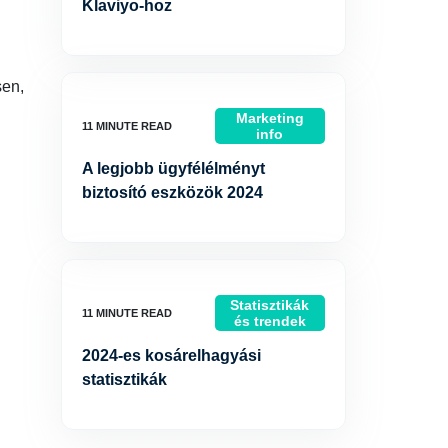
Klaviyo-hoz
sen,
Marketing
info
A legjobb ügyfélélményt
biztosító eszközök 2024
Statisztikák
és trendek
2024-es kosárelhagyási
statisztikák