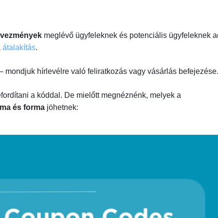
edvezmények
meglévő ügyfeleknek és potenciális ügyfeleknek a
a
átalakítás
.
– mondjuk hírlevélre való feliratkozás vagy vásárlás befejezése
lefordítani a kóddal. De mielőtt megnéznénk, melyek a
rma és forma
jöhetnek: