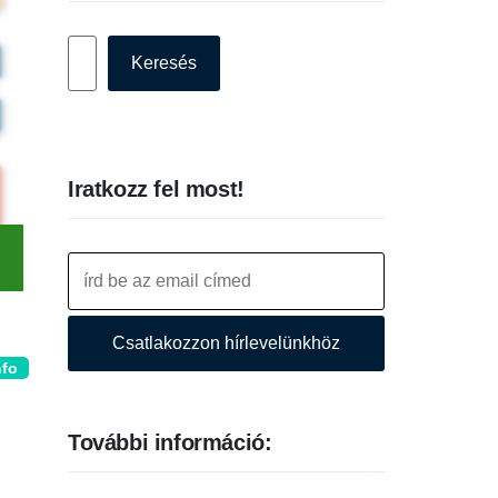
Keresés
Keresés
Iratkozz fel most!
Csatlakozzon hírlevelünkhöz
nfo
További információ: