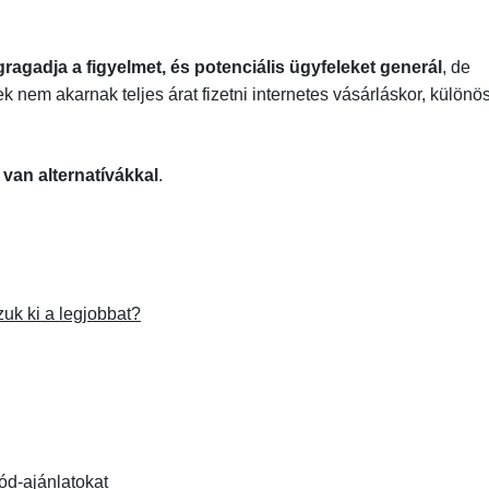
ragadja a figyelmet, és potenciális ügyfeleket generál
, de
k nem akarnak teljes árat fizetni internetes vásárláskor, különö
e van alternatívákkal
.
uk ki a legjobbat?
ód-ajánlatokat