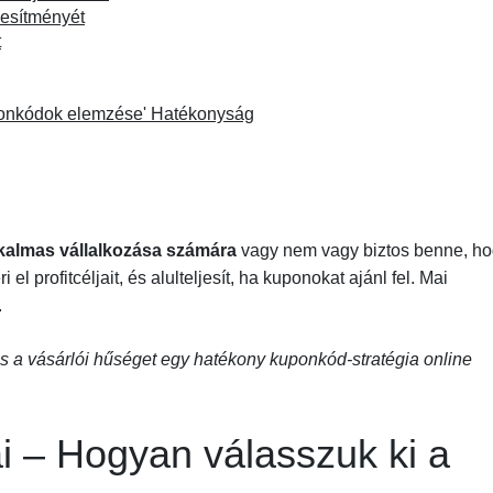
esítményét
t
onkódok elemzése' Hatékonyság
kalmas vállalkozása számára
vagy nem vagy biztos benne, h
l profitcéljait, és alulteljesít, ha kuponokat ajánl fel. Mai
.
s a vásárlói hűséget egy hatékony kuponkód-stratégia online
i – Hogyan válasszuk ki a