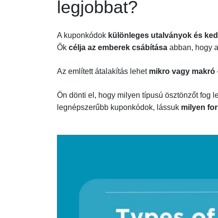
legjobbat?
A kuponkódok
különleges utalványok és k
Ők
célja az emberek csábítása
abban, hogy 
Az említett átalakítás lehet
mikro vagy makró
Ön dönti el, hogy milyen típusú ösztönzőt fog 
legnépszerűbb kuponkódok, lássuk
milyen fo