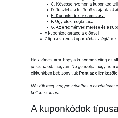
C. Kövesse nyomon a kuponkód telj
D. Tesztelje a különböző ajánlatoka
E. Kuponkódok reklámozása
F. Ügyfelek megtartása
G. Az eredmények mérése és a kup
A kuponkód-stratégia előnyei
7 tipp a sikeres kuponkód-stratégiához
Ha kíváncsi arra, hogy a kuponmarketing az
al
jól csinálod, megvan! Ne gondolja, hogy nem éri e
cikkünkben bebizonyítjuk
Pont az ellenkezője
Nézzük meg, hogyan növelheti a bevételeket é
boltod számára.
A kuponkódok típusa