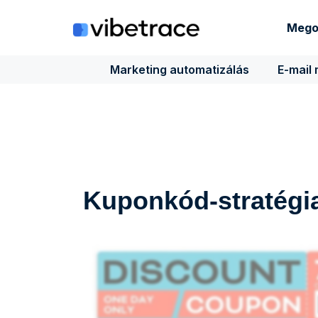
Ugrás
a
Mego
tartalomra
Marketing automatizálás
E-mail
Kuponkód-stratégia