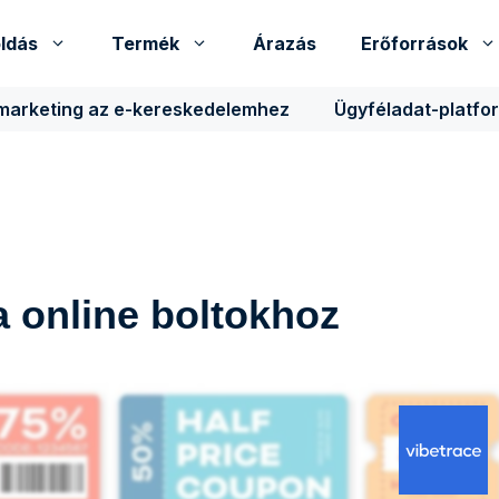
ldás
Termék
Árazás
Erőforrások
 marketing az e-kereskedelemhez
Ügyféladat-platfo
 online boltokhoz