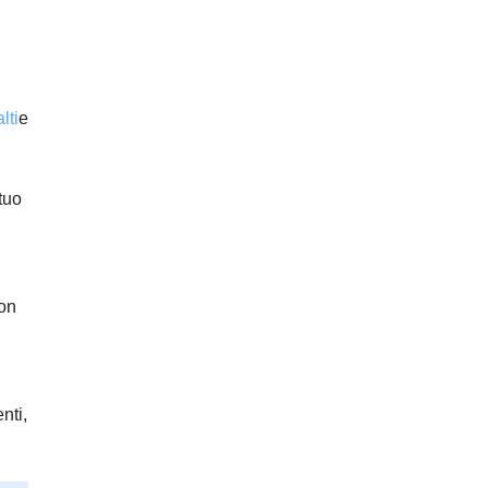
lti
e
tuo
non
nti,