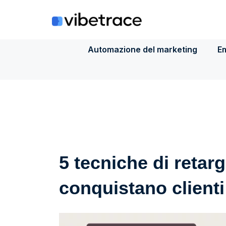
Salta
al
contenuto
Automazione del marketing
Em
5 tecniche di retar
conquistano clienti