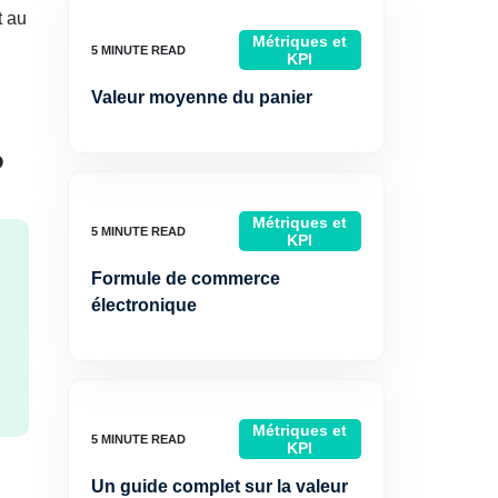
t au
Métriques et
KPI
Valeur moyenne du panier
?
Métriques et
KPI
Formule de commerce
électronique
Métriques et
KPI
Un guide complet sur la valeur