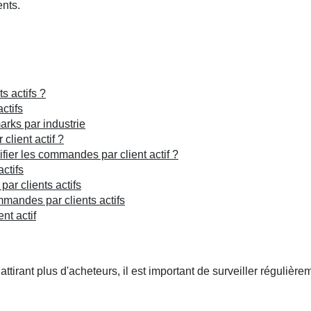
ents.
s actifs ?
ctifs
rks par industrie
lient actif ?
fier les commandes par client actif ?
ctifs
ar clients actifs
mandes par clients actifs
nt actif
ttirant plus d'acheteurs, il est important de surveiller régulière