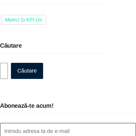
Metrici Și KPI-Uri
Căutare
Caută
Căutare
Abonează-te acum!