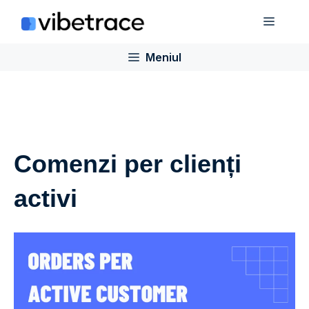
Sari
Meniu
la
conținut
Meniul
Comenzi per clienți
activi