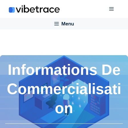
Aller
Menu
au
contenu
Menu
Informations De
Commercialisati
On