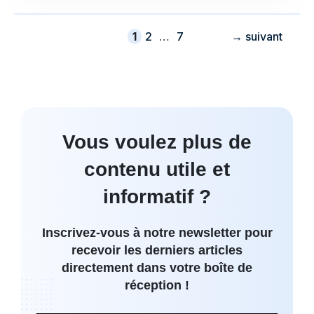
Page
Page
Page
1
2
…
7
→
suivant
Vous voulez plus de
contenu utile et
informatif ?
Inscrivez-vous à notre newsletter pour
recevoir les derniers articles
directement dans votre boîte de
réception !