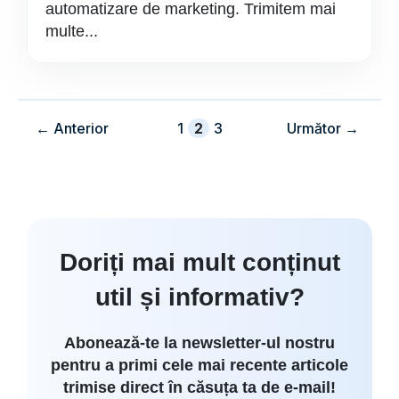
automatizare de marketing. Trimitem mai
multe...
Pagina
Pagina
Pagina
←
Anterior
1
2
3
Următor
→
Doriți mai mult conținut
util și informativ?
Abonează-te la newsletter-ul nostru
pentru a primi cele mai recente articole
trimise direct în căsuța ta de e-mail!