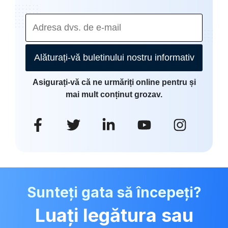
Alăturați-vă buletinului nostru informativ
Asigurați-vă că ne urmăriți online pentru și
mai mult conținut grozav.
Sunteți gata să începeți?
Luați legătura sau