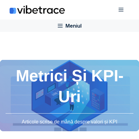
Sari
Meniu
la
conținut
Meniul
Metrici Și KPI-
Uri
Articole scrise de mână despre valori și KPI