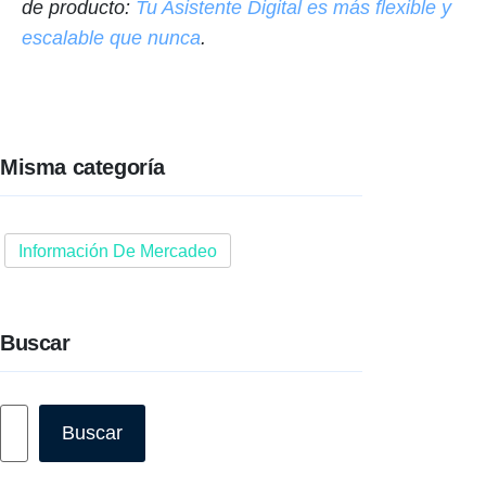
de producto:
Tu Asistente Digital es más flexible y
escalable que nunca
.
Misma categoría
Información De Mercadeo
Buscar
Buscar
Buscar