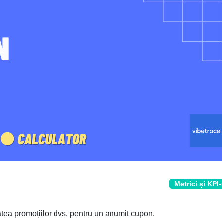
Metrici și KPI-
atea promoțiilor dvs. pentru un anumit cupon.