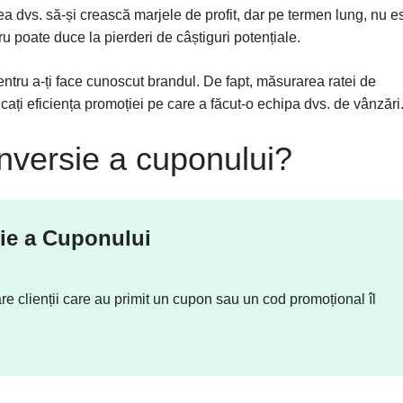
ea dvs. să-și crească marjele de profit, dar pe termen lung, nu e
u poate duce la pierderi de câștiguri potențiale.
ntru a-ți face cunoscut brandul. De fapt, măsurarea ratei de
cați eficiența promoției pe care a făcut-o echipa dvs. de vânzări
nversie a cuponului?
sie a Cuponului
re clienții care au primit un cupon sau un cod promoțional îl