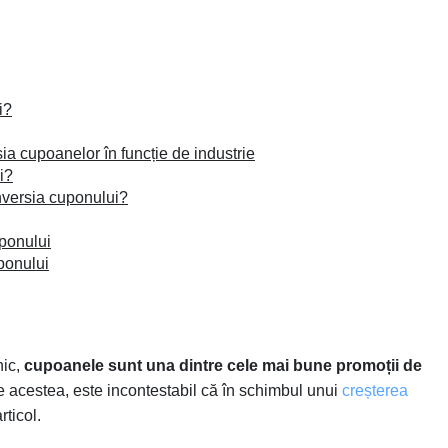
i?
sia cupoanelor în funcție de industrie
i?
onversia cuponului?
ponului
ponului
nic,
cupoanele sunt una dintre cele mai bune promoții de
e acestea, este incontestabil că în schimbul unui
creșterea
rticol.