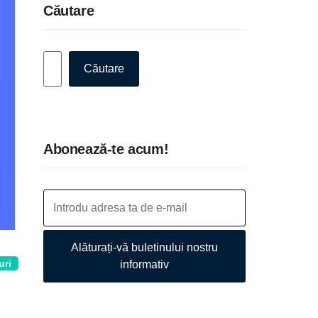
Căutare
Caută
Căutare
Abonează-te acum!
Alăturați-vă buletinului nostru
uri
informativ