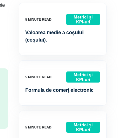
ste
Metrici și
KPI-uri
Valoarea medie a coșului
.
(coșului).
Metrici și
KPI-uri
Formula de comerț electronic
Metrici și
KPI-uri