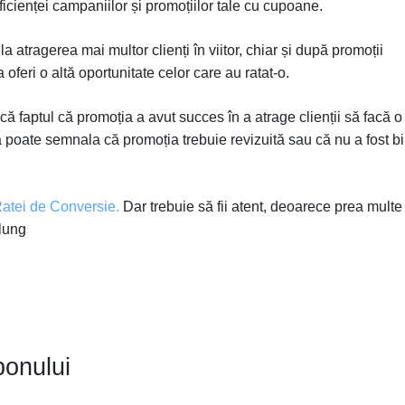
icienței campaniilor și promoțiilor tale cu cupoane.
 atragerea mai multor clienți în viitor, chiar și după promoții
 oferi o altă oportunitate celor care au ratat-o.
că faptul că promoția a avut succes în a atrage clienții să facă o
tă poate semnala că promoția trebuie revizuită sau că nu a fost b
Ratei de Conversie.
Dar trebuie să fii atent, deoarece prea multe
 lung
ponului