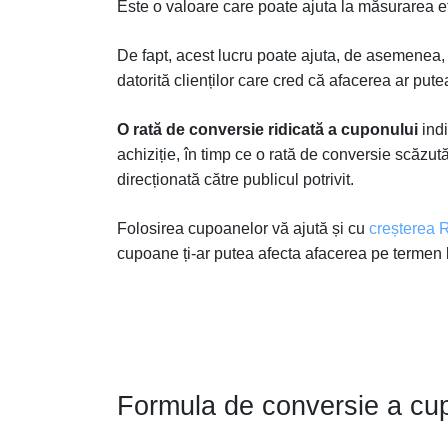
Este o valoare care poate ajuta la măsurarea ef
De fapt, acest lucru poate ajuta, de asemenea, la
datorită clienților care cred că afacerea ar putea
O rată de conversie ridicată a cuponului
indi
achiziție, în timp ce o rată de conversie scăzu
direcționată către publicul potrivit.
Folosirea cupoanelor vă ajută și cu
creșterea 
cupoane ți-ar putea afecta afacerea pe termen
Formula de conversie a cu