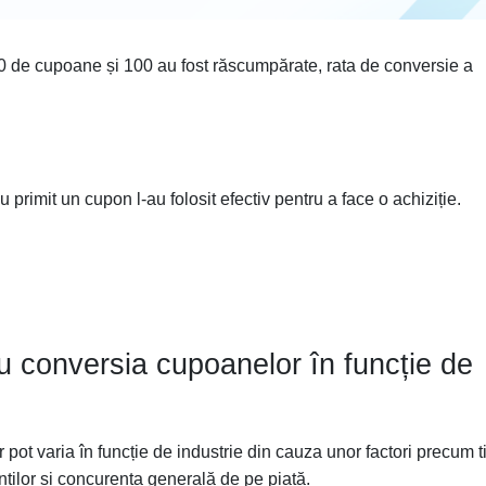
0 de cupoane și 100 au fost răscumpărate, rata de conversie a
primit un cupon l-au folosit efectiv pentru a face o achiziție.
ru conversia cupoanelor în funcție de
 pot varia în funcție de industrie din cauza unor factori precum t
nților și concurența generală de pe piață.