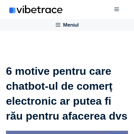
Sari
Meniu
la
conținut
Meniul
6 motive pentru care
chatbot-ul de comerț
electronic ar putea fi
rău pentru afacerea dvs