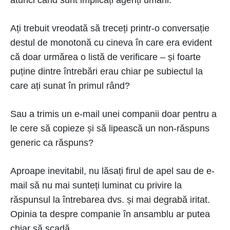
atunci când sunt implicați agenți umani.
Ați trebuit vreodată să treceți printr-o conversație
destul de monotonă cu cineva în care era evident
că doar urmărea o listă de verificare – și foarte
puține dintre întrebări erau chiar pe subiectul la
care ați sunat în primul rând?
Sau a trimis un e-mail unei companii doar pentru a
le cere să copieze și să lipească un non-răspuns
generic ca răspuns?
Aproape inevitabil, nu lăsați firul de apel sau de e-
mail să nu mai sunteți luminat cu privire la
răspunsul la întrebarea dvs. și mai degrabă iritat.
Opinia ta despre companie în ansamblu ar putea
chiar să scadă.