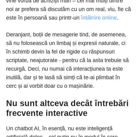
vine vorba de achiziții mari – cei mai mulți dintre
noi ar prefera să discutăm cu un om real, viu, fie că
este în persoană sau printr-un
întâlnire online
.
Deranjant, boții de mesagerie tind, de asemenea,
să nu folosească un limbaj și expresii naturale, ci
în schimb devin la fel de rigide cu răspunsuri
scriptate, neajutorate - pentru că la asta trebuie să
recurgă. Deci, nu numai că interacțiunea ta este
inutilă, dar și te lasă să simți că te-ai plimbat în
cerc și ai vorbit doar cu o mașinărie.
Nu sunt altceva decât întrebări
frecvente interactive
Un chatbot AI, în esență, nu este inteligență