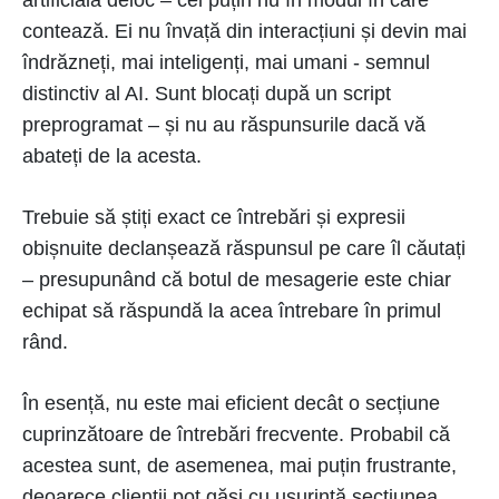
artificială deloc – cel puțin nu în modul în care
contează. Ei nu învață din interacțiuni și devin mai
îndrăzneți, mai inteligenți, mai umani - semnul
distinctiv al AI. Sunt blocați după un script
preprogramat – și nu au răspunsurile dacă vă
abateți de la acesta.
Trebuie să știți exact ce întrebări și expresii
obișnuite declanșează răspunsul pe care îl căutați
– presupunând că botul de mesagerie este chiar
echipat să răspundă la acea întrebare în primul
rând.
În esență, nu este mai eficient decât o secțiune
cuprinzătoare de întrebări frecvente. Probabil că
acestea sunt, de asemenea, mai puțin frustrante,
deoarece clienții pot găsi cu ușurință secțiunea