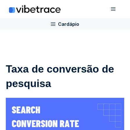
Ir
Cardá
para
o
Cardápio
conteúdo
Taxa de conversão de
pesquisa