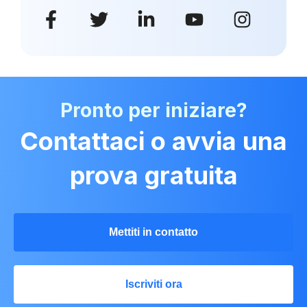
Pronto per iniziare?
Contattaci o avvia una
prova gratuita
Mettiti in contatto
Iscriviti ora