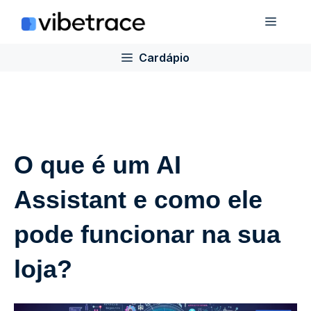
Ir
Cardá
para
o
Cardápio
conteúdo
O que é um AI
Assistant e como ele
pode funcionar na sua
loja?