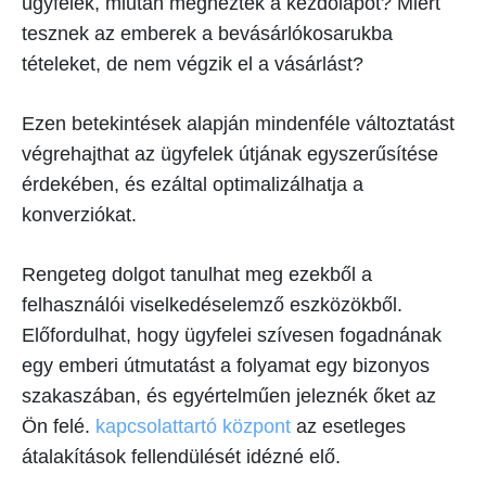
ügyfelek, miután megnézték a kezdőlapot? Miért
tesznek az emberek a bevásárlókosarukba
tételeket, de nem végzik el a vásárlást?
Ezen betekintések alapján mindenféle változtatást
végrehajthat az ügyfelek útjának egyszerűsítése
érdekében, és ezáltal optimalizálhatja a
konverziókat.
Rengeteg dolgot tanulhat meg ezekből a
felhasználói viselkedéselemző eszközökből.
Előfordulhat, hogy ügyfelei szívesen fogadnának
egy emberi útmutatást a folyamat egy bizonyos
szakaszában, és egyértelműen jeleznék őket az
Ön felé.
kapcsolattartó központ
az esetleges
átalakítások fellendülését idézné elő.