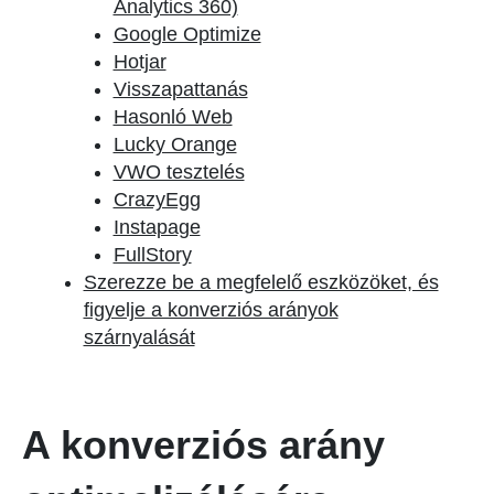
Analytics 360)
Google Optimize
Hotjar
Visszapattanás
Hasonló Web
Lucky Orange
VWO tesztelés
CrazyEgg
Instapage
FullStory
Szerezze be a megfelelő eszközöket, és
figyelje a konverziós arányok
szárnyalását
A konverziós arány