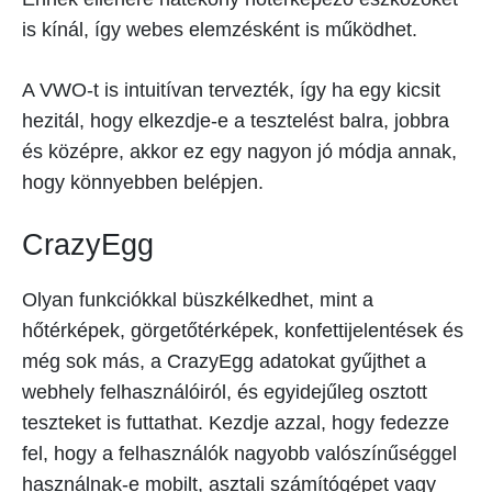
is kínál, így webes elemzésként is működhet.
A VWO-t is intuitívan tervezték, így ha egy kicsit
hezitál, hogy elkezdje-e a tesztelést balra, jobbra
és középre, akkor ez egy nagyon jó módja annak,
hogy könnyebben belépjen.
CrazyEgg
Olyan funkciókkal büszkélkedhet, mint a
hőtérképek, görgetőtérképek, konfettijelentések és
még sok más, a CrazyEgg adatokat gyűjthet a
webhely felhasználóiról, és egyidejűleg osztott
teszteket is futtathat. Kezdje azzal, hogy fedezze
fel, hogy a felhasználók nagyobb valószínűséggel
használnak-e mobilt, asztali számítógépet vagy