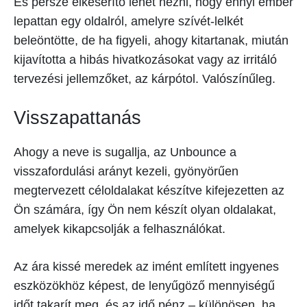
És persze elkeserítő lehet nézni, hogy ennyi ember
lepattan egy oldalról, amelyre szívét-lelkét
beleöntötte, de ha figyeli, ahogy kitartanak, miután
kijavította a hibás hivatkozásokat vagy az irritáló
tervezési jellemzőket, az kárpótol. Valószínűleg.
Visszapattanás
Ahogy a neve is sugallja, az Unbounce a
visszafordulási arányt kezeli, gyönyörűen
megtervezett céloldalakat készítve kifejezetten az
Ön számára, így Ön nem készít olyan oldalakat,
amelyek kikapcsolják a felhasználókat.
Az ára kissé meredek az imént említett ingyenes
eszközökhöz képest, de lenyűgöző mennyiségű
időt takarít meg, és az idő pénz – különösen, ha