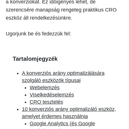
a konverziókat. Ez időigényes lehet, de
szerencsére manapság rengeteg praktikus CRO
eszköz áll rendelkezésünkre.
Ugorjunk be és fedezzük fel:
Tartalomjegyzék
A konverziós arány optimalizálására
szolgáló eszközök típusai
Webelemzés
Viselkedéselemzés
CRO tesztelés
10 konverziós arány optimalizáló eszköz,
amelyet érdemes használnia
Google Analytics (és Google