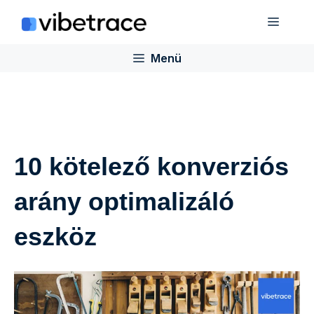
Ugrás
Menü
a
tartalomra
Menü
10 kötelező konverziós
arány optimalizáló
eszköz