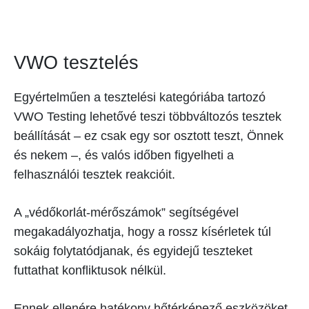
VWO tesztelés
Egyértelműen a tesztelési kategóriába tartozó
VWO Testing lehetővé teszi többváltozós tesztek
beállítását – ez csak egy sor osztott teszt, Önnek
és nekem –, és valós időben figyelheti a
felhasználói tesztek reakcióit.
A „védőkorlát-mérőszámok” segítségével
megakadályozhatja, hogy a rossz kísérletek túl
sokáig folytatódjanak, és egyidejű teszteket
futtathat konfliktusok nélkül.
Ennek ellenére hatékony hőtérképező eszközöket