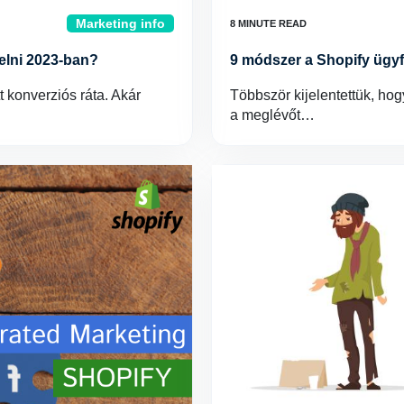
Marketing info
elni 2023-ban?
9 módszer a Shopify ügy
 konverziós ráta. Akár
Többször kijelentettük, hog
a meglévőt…