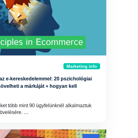
Marketing info
 az e-kereskedelemmel: 20 pszichológiai
növelheti a márkáját + hogyan kell
eket több mint 90 ügyfelünknél alkalmaztuk
növelésére. …