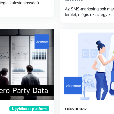
atégia kulcsfontosságú
Az SMS-marketing sok mar
terület, mégis ez az egyi
Ügyféladat-platform