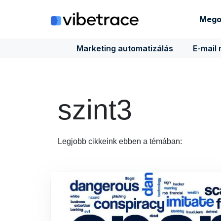
Ugrás
a
Mego
tartalomra
Marketing automatizálás
E-mail
szint3
Legjobb cikkeink ebben a témában: