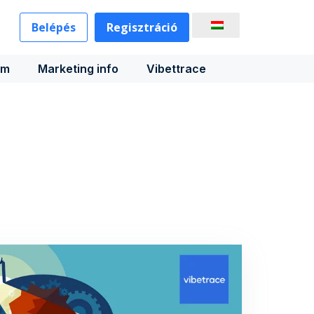
Belépés
Regisztráció
rm
Marketing info
Vibettrace