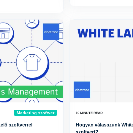
Marketing szoftver
elő szoftverrel
Hogyan válasszunk White
szoftvert?