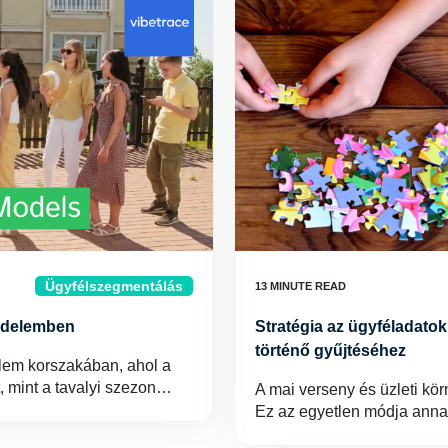
Ügyfélszegmentálás
edelemben
Stratégia az ügyféladat
történő gyűjtéséhez
lem korszakában, ahol a
, mint a tavalyi szezon…
A mai verseny és üzleti kö
Ez az egyetlen módja ann