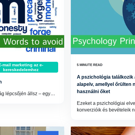
E-mail marketing az e-
kereskedelemhez
A pszichológia találkozik
n
alapelv, amellyel őrülten 
használni őket
lág lépcsőjén állsz – egy…
Ezeket a pszichológiai elv
konverzióik és bevételeik 