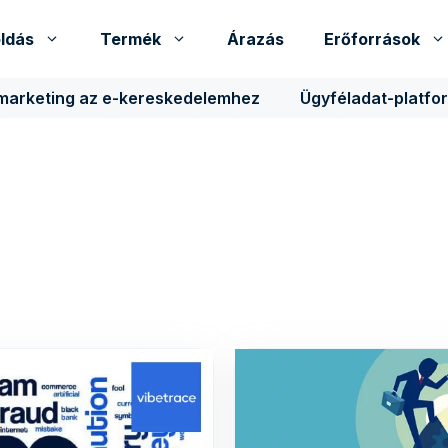
ldás
Termék
Árazás
Erőforrások
 marketing az e-kereskedelemhez
Ügyféladat-platfo