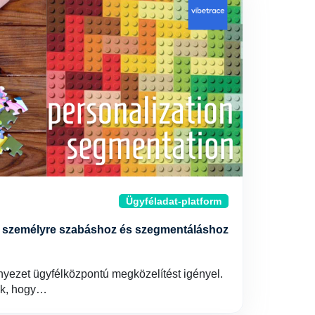
Ügyféladat-platform
ok személyre szabáshoz és szegmentáláshoz
rnyezet ügyfélközpontú megközelítést igényel.
ak, hogy…