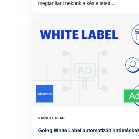
megtanítani nekünk a késleltetett…
Going White Label automatizált hirdetéskez