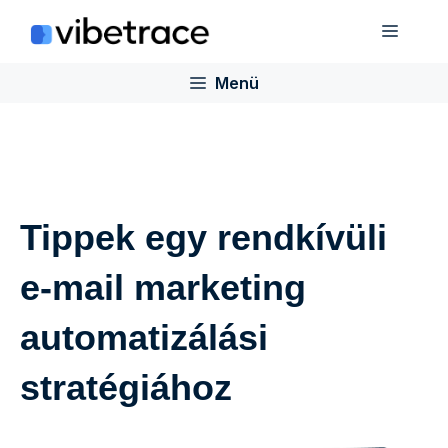
Ugrás
Menü
a
tartalomra
Menü
Tippek egy rendkívüli
e-mail marketing
automatizálási
stratégiához