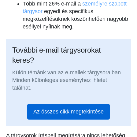
Több mint 26% e-mail a
személyre szabott
tárgysor
egyedi és specifikus
megközelítésüknek köszönhetően nagyobb
eséllyel nyílnak meg.
További e-mail tárgysorokat
keres?
Külön témánk van az e-mailek tárgysoraiban.
Minden különleges eseményhez ihletet
találhat.
Az összes cikk megtekintése
A tárgysorok írásbeli megírására nincs lehetőség,