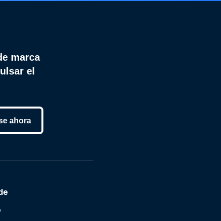
de marca
ulsar el
se ahora
de
o