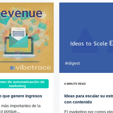
en de automatización de
marketing
co que genere ingresos
Ideas para escalar su est
con contenido
s más importantes de la
o porque...
El marketing por correo ele