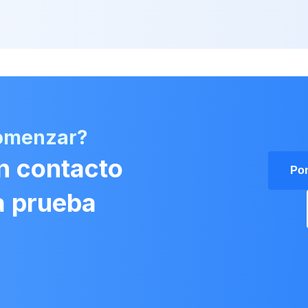
comenzar?
n contacto
Pon
na prueba