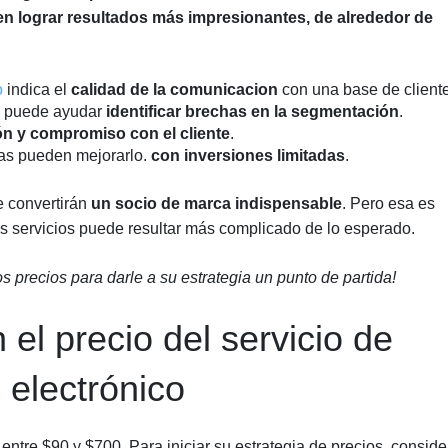
 lograr resultados más impresionantes, de alrededor de
o
indica el
calidad de la comunicacion
con una base de client
 y puede ayudar
identificar brechas en la segmentación
.
ón y compromiso con el cliente
.
cas pueden mejorarlo.
con inversiones limitadas
.
e convertirán
un socio de marca indispensable
. Pero esa es
sus servicios puede resultar más complicado de lo esperado.
s precios para darle a su estrategia un punto de partida!
el precio del servicio de
 electrónico
entre $90 y $700. Para iniciar su estrategia de precios, conside