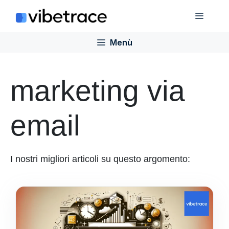
Salta
Menù
al
contenuto
Menù
marketing via
email
I nostri migliori articoli su questo argomento: